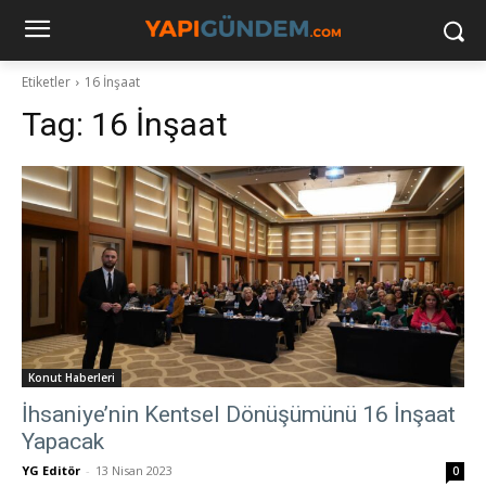
Etiketler
16 İnşaat
Tag:
16 İnşaat
Konut Haberleri
İhsaniye’nin Kentsel Dönüşümünü 16 İnşaat
Yapacak
YG Editör
-
13 Nisan 2023
0