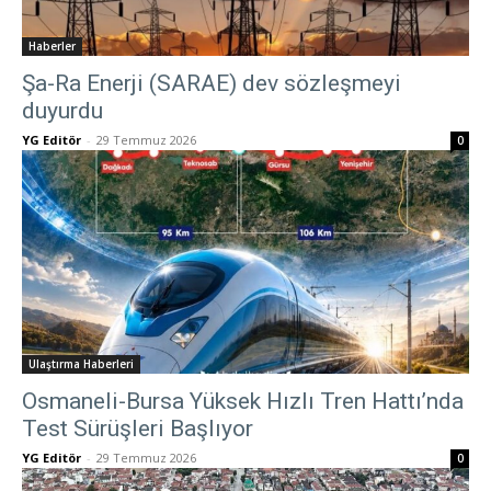
Haberler
Şa-Ra Enerji (SARAE) dev sözleşmeyi
duyurdu
YG Editör
-
29 Temmuz 2026
0
Ulaştırma Haberleri
Osmaneli-Bursa Yüksek Hızlı Tren Hattı’nda
Test Sürüşleri Başlıyor
YG Editör
-
29 Temmuz 2026
0