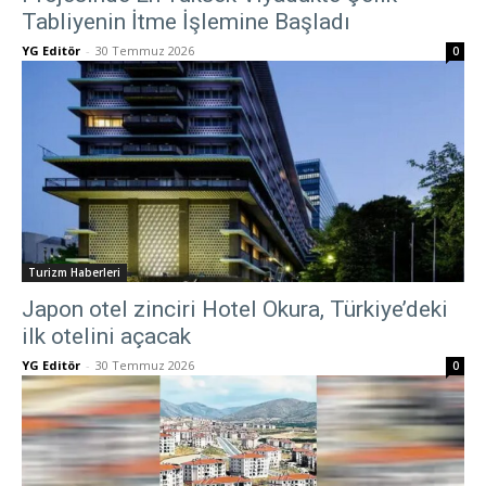
Tabliyenin İtme İşlemine Başladı
YG Editör
-
30 Temmuz 2026
0
Turizm Haberleri
Japon otel zinciri Hotel Okura, Türkiye’deki
ilk otelini açacak
YG Editör
-
30 Temmuz 2026
0