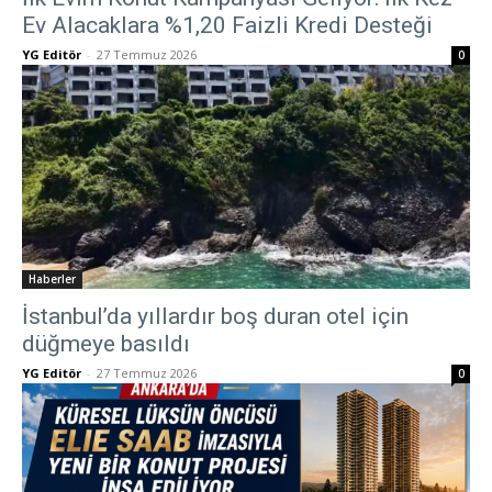
Ev Alacaklara %1,20 Faizli Kredi Desteği
YG Editör
-
27 Temmuz 2026
0
Haberler
İstanbul’da yıllardır boş duran otel için
düğmeye basıldı
YG Editör
-
27 Temmuz 2026
0