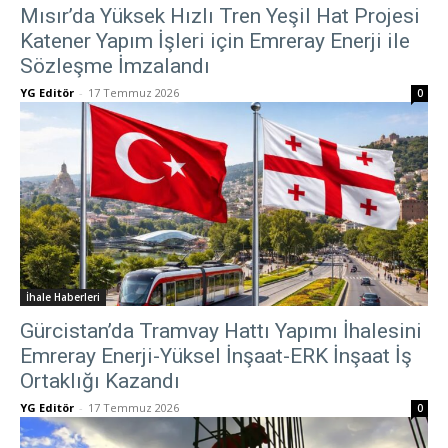
Mısır’da Yüksek Hızlı Tren Yeşil Hat Projesi
Katener Yapım İşleri için Emreray Enerji ile
Sözleşme İmzalandı
YG Editör
-
17 Temmuz 2026
0
İhale Haberleri
Gürcistan’da Tramvay Hattı Yapımı İhalesini
Emreray Enerji-Yüksel İnşaat-ERK İnşaat İş
Ortaklığı Kazandı
YG Editör
-
17 Temmuz 2026
0