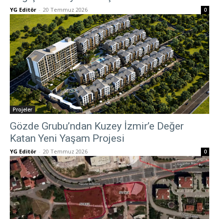
YG Editör
-
20 Temmuz 2026
0
Projeler
Gözde Grubu’ndan Kuzey İzmir’e Değer
Katan Yeni Yaşam Projesi
YG Editör
-
20 Temmuz 2026
0