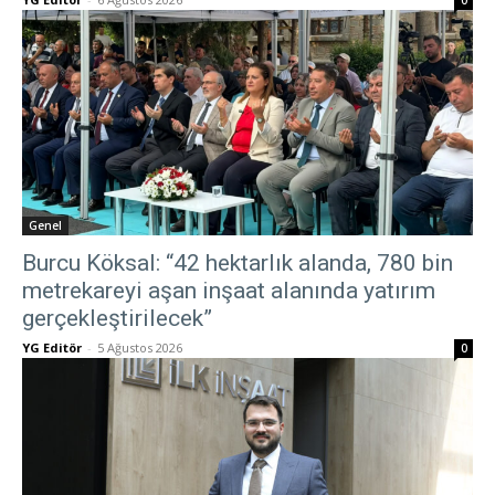
0
Genel
Burcu Köksal: “42 hektarlık alanda, 780 bin
metrekareyi aşan inşaat alanında yatırım
gerçekleştirilecek”
YG Editör
-
5 Ağustos 2026
0