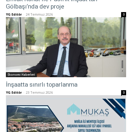
Gölbaşı’nda dev proje
YG Editör
-
24 Temmuz 2026
0
Ekonomi Haberleri
İnşaatta sınırlı toparlanma
YG Editör
-
23 Temmuz 2026
0