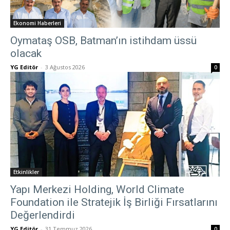
Ekonomi Haberleri
Oymataş OSB, Batman’ın istihdam üssü
olacak
YG Editör
-
3 Ağustos 2026
0
Etkinlikler
Yapı Merkezi Holding, World Climate
Foundation ile Stratejik İş Birliği Fırsatlarını
Değerlendirdi
YG Editör
-
31 Temmuz 2026
0