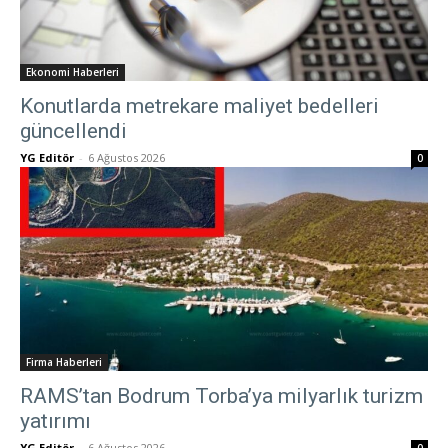
Ekonomi Haberleri
Konutlarda metrekare maliyet bedelleri
güncellendi
YG Editör
-
6 Ağustos 2026
0
Firma Haberleri
RAMS’tan Bodrum Torba’ya milyarlık turizm
yatırımı
YG Editör
-
6 Ağustos 2026