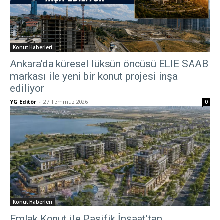
Konut Haberleri
Ankara’da küresel lüksün öncüsü ELIE SAAB
markası ile yeni bir konut projesi inşa
ediliyor
YG Editör
-
27 Temmuz 2026
0
Konut Haberleri
Emlak Konut ile Pasifik İnşaat’tan