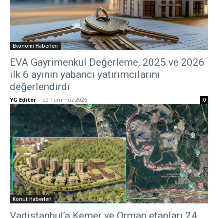
Ekonomi Haberleri
EVA Gayrimenkul Değerleme, 2025 ve 2026
ilk 6 ayının yabancı yatırımcılarını
değerlendirdi
YG Editör
-
22 Temmuz 2026
0
Konut Haberleri
Vadistanbul’a Kemer ve Orman etapları 24