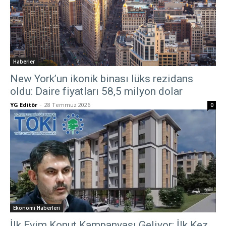
Haberler
New York’un ikonik binası lüks rezidans
oldu: Daire fiyatları 58,5 milyon dolar
YG Editör
-
28 Temmuz 2026
0
Ekonomi Haberleri
İlk Evim Konut Kampanyası Geliyor: İlk Kez