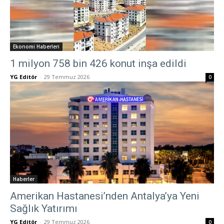
Ekonomi Haberleri
1 milyon 758 bin 426 konut inşa edildi
YG Editör
-
29 Temmuz 2026
0
Haberler
Amerikan Hastanesi’nden Antalya’ya Yeni
Sağlık Yatırımı
YG Editör
-
29 Temmuz 2026
0