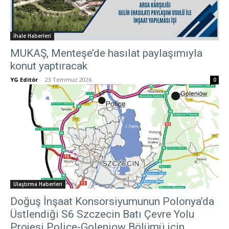
İhale Haberleri
MUKAŞ, Menteşe’de hasılat paylaşımıyla
konut yaptıracak
YG Editör
-
23 Temmuz 2026
0
Ulaştırma Haberleri
Doğuş İnşaat Konsorsiyumunun Polonya’da
Üstlendiği S6 Szczecin Batı Çevre Yolu
Projesi Police-Goleniow Bölümü için