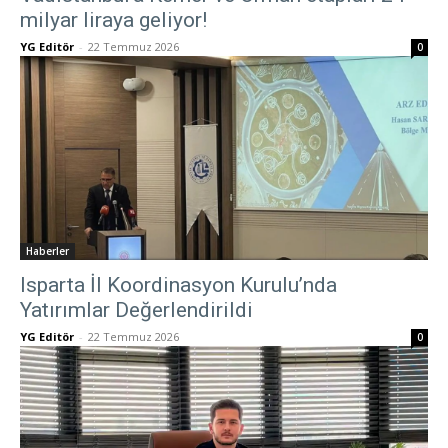
milyar liraya geliyor!
YG Editör
-
22 Temmuz 2026
0
Haberler
Isparta İl Koordinasyon Kurulu’nda
Yatırımlar Değerlendirildi
YG Editör
-
22 Temmuz 2026
0