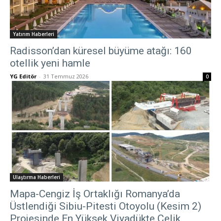
Yatırım Haberleri
Radisson’dan küresel büyüme atağı: 160
otellik yeni hamle
YG Editör
-
31 Temmuz 2026
0
Ulaştırma Haberleri
Mapa-Cengiz İş Ortaklığı Romanya’da
Üstlendiği Sibiu-Pitesti Otoyolu (Kesim 2)
Projesinde En Yüksek Viyadükte Çelik