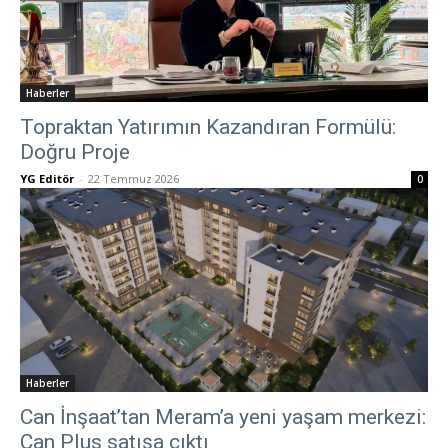
Haberler
Topraktan Yatırımın Kazandıran Formülü:
Doğru Proje
YG Editör
-
22 Temmuz 2026
0
Haberler
Can İnşaat’tan Meram’a yeni yaşam merkezi:
Can Plus satışa çıktı