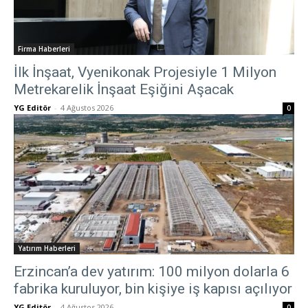
Firma Haberleri
İlk İnşaat, Vyenikonak Projesiyle 1 Milyon
Metrekarelik İnşaat Eşiğini Aşacak
YG Editör
-
4 Ağustos 2026
0
Yatırım Haberleri
Erzincan’a dev yatırım: 100 milyon dolarla 6
fabrika kuruluyor, bin kişiye iş kapısı açılıyor
YG Editör
-
4 Ağustos 2026
0