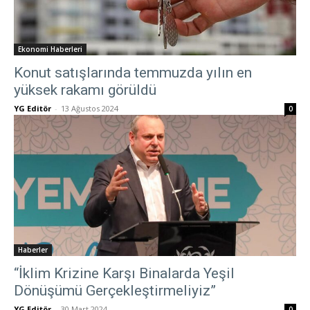
Ekonomi Haberleri
Konut satışlarında temmuzda yılın en
yüksek rakamı görüldü
YG Editör
-
13 Ağustos 2024
0
Haberler
“İklim Krizine Karşı Binalarda Yeşil
Dönüşümü Gerçekleştirmeliyiz”
YG Editör
-
30 Mart 2024
0