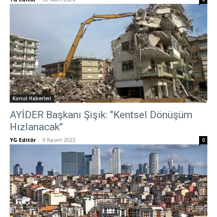
Konut Haberleri
AYİDER Başkanı Şişik: ‘’Kentsel Dönüşüm
Hızlanacak’’
YG Editör
-
9 Kasım 2023
0