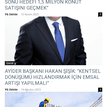
SONU HEDEFİ 1,5 MİLYON KONUT
SATIŞINI GEÇMEK”
YG Editör
-
13 Kasım 2025
0
Genel
AYİDER BAŞKANI HAKAN ŞİŞİK: “KENTSEL
DÖNÜŞÜMÜ HIZLANDIRMAK İÇİN EMSAL
ARTIŞI YAPILMALI”
YG Editör
-
14 Ağustos 2025
0