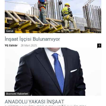
Genel
İnşaat İşçisi Bulunamıyor
YG Editör
-
28 Mart 2025
0
Ekonomi Haberleri
ANADOLU YAKASI İNŞAAT