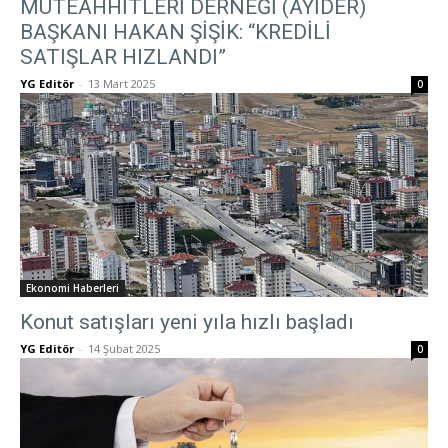
MÜTEAHHİTLERİ DERNEĞİ (AYİDER)
BAŞKANI HAKAN ŞİŞİK: “KREDİLİ
SATIŞLAR HIZLANDI”
YG Editör
-
13 Mart 2025
0
Ekonomi Haberleri
Konut satışları yeni yıla hızlı başladı
YG Editör
-
14 Şubat 2025
0