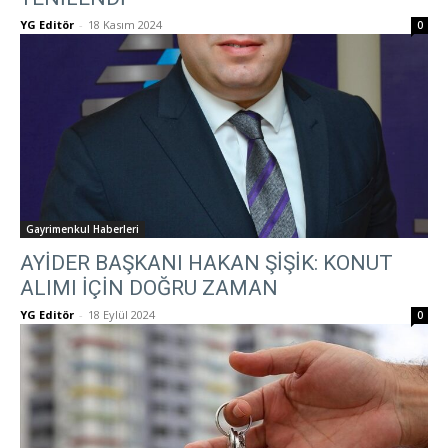
YG Editör
-
18 Kasım 2024
0
Gayrimenkul Haberleri
AYİDER BAŞKANI HAKAN ŞİŞİK: KONUT
ALIMI İÇİN DOĞRU ZAMAN
YG Editör
-
18 Eylül 2024
0