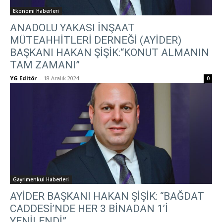
Ekonomi Haberleri
ANADOLU YAKASI İNŞAAT
MÜTEAHHİTLERİ DERNEĞİ (AYİDER)
BAŞKANI HAKAN ŞİŞİK:“KONUT ALMANIN
TAM ZAMANI”
YG Editör
-
18 Aralık 2024
0
Gayrimenkul Haberleri
AYİDER BAŞKANI HAKAN ŞİŞİK: “BAĞDAT
CADDESİ’NDE HER 3 BİNADAN 1’İ
YENİLENDİ”