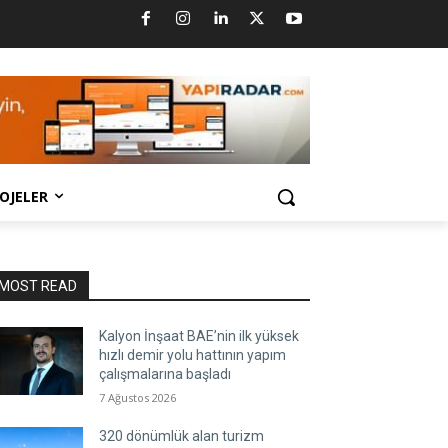
OJELER
MOST READ
Kalyon İnşaat BAE’nin ilk yüksek
hızlı demir yolu hattının yapım
çalışmalarına başladı
7 Ağustos 2026
320 dönümlük alan turizm