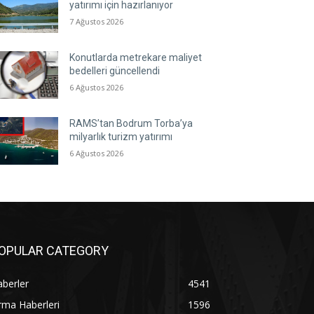
yatırımı için hazırlanıyor
7 Ağustos 2026
Konutlarda metrekare maliyet
bedelleri güncellendi
6 Ağustos 2026
RAMS’tan Bodrum Torba’ya
milyarlık turizm yatırımı
6 Ağustos 2026
OPULAR CATEGORY
berler
4541
rma Haberleri
1596