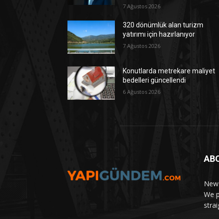
7 Ağustos 2026
320 dönümlük alan turizm
yatırımı için hazırlanıyor
7 Ağustos 2026
Konutlarda metrekare maliyet
bedelleri güncellendi
6 Ağustos 2026
AB
News
We p
stra