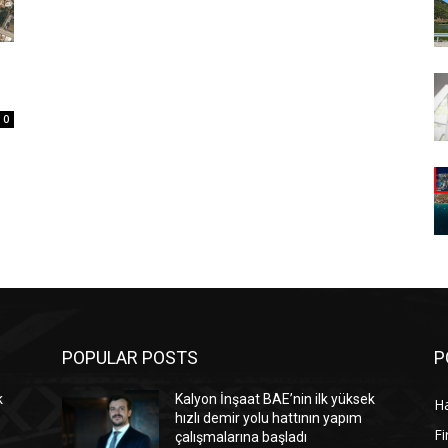
0
POPULAR POSTS
P
k
Kalyon İnşaat BAE’nin ilk yüksek
Ha
hızlı demir yolu hattının yapım
Fi
çalışmalarına başladı