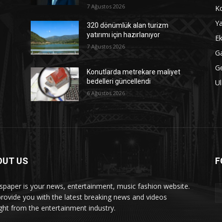
7 Ağustos 2026
Ko
Ya
320 dönümlük alan turizm
yatırımı için hazırlanıyor
Ek
7 Ağustos 2026
Ga
G
Konutlarda metrekare maliyet
bedelleri güncellendi
Ul
6 Ağustos 2026
OUT US
F
paper is your news, entertainment, music fashion website.
rovide you with the latest breaking news and videos
ight from the entertainment industry.