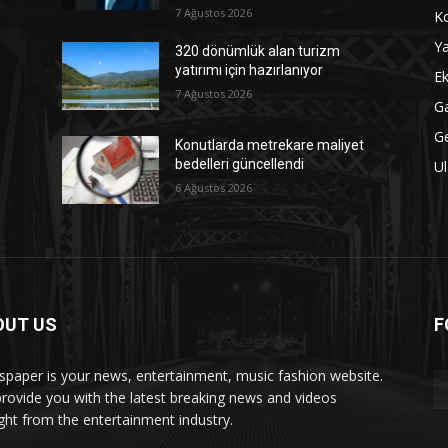
7 Ağustos 2026
Ko
Ya
320 dönümlük alan turizm
yatırımı için hazırlanıyor
Ek
7 Ağustos 2026
Ga
G
Konutlarda metrekare maliyet
bedelleri güncellendi
Ul
6 Ağustos 2026
OUT US
F
paper is your news, entertainment, music fashion website.
rovide you with the latest breaking news and videos
ight from the entertainment industry.