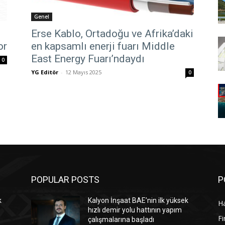
Genel
Erse Kablo, Ortadoğu ve Afrika’daki
or
en kapsamlı enerji fuarı Middle
East Energy Fuarı’ndaydı
0
YG Editör
-
12 Mayıs 2025
0
POPULAR POSTS
P
k
Kalyon İnşaat BAE’nin ilk yüksek
Ha
hızlı demir yolu hattının yapım
Fi
çalışmalarına başladı