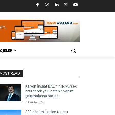
OJELER
MOST READ
Kalyon İnşaat BAE’nin ilk yüksek
hızlı demir yolu hattının yapım
çalışmalarına başladı
7 Ağustos 2026
320 dönümlük alan turizm