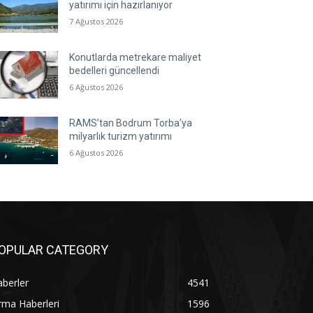
yatırımı için hazırlanıyor
7 Ağustos 2026
Konutlarda metrekare maliyet
bedelleri güncellendi
6 Ağustos 2026
RAMS’tan Bodrum Torba’ya
milyarlık turizm yatırımı
6 Ağustos 2026
OPULAR CATEGORY
berler
4541
rma Haberleri
1596