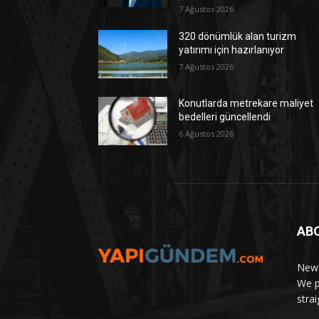
7 Ağustos 2026
320 dönümlük alan turizm
yatırımı için hazırlanıyor
7 Ağustos 2026
Konutlarda metrekare maliyet
bedelleri güncellendi
6 Ağustos 2026
AB
News
We p
stra