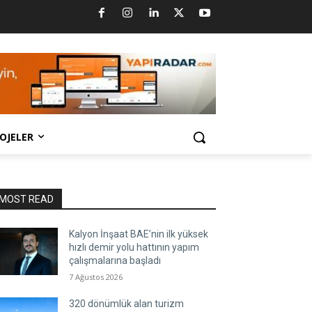
OJELER
MOST READ
Kalyon İnşaat BAE’nin ilk yüksek
hızlı demir yolu hattının yapım
çalışmalarına başladı
7 Ağustos 2026
320 dönümlük alan turizm