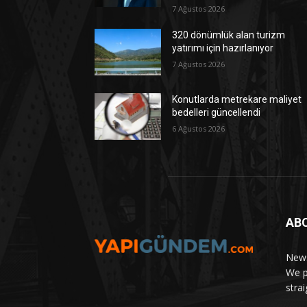
7 Ağustos 2026
320 dönümlük alan turizm
yatırımı için hazırlanıyor
7 Ağustos 2026
Konutlarda metrekare maliyet
bedelleri güncellendi
6 Ağustos 2026
AB
News
We p
stra