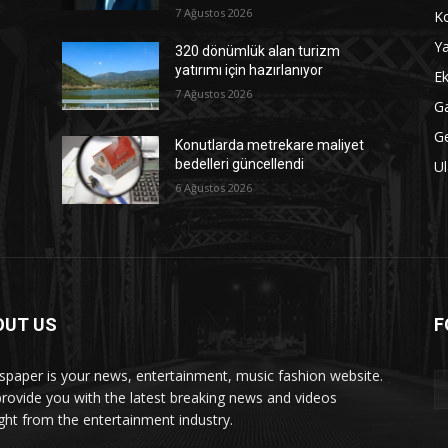
7 Ağustos 2026
Ko
Ya
320 dönümlük alan turizm
yatırımı için hazırlanıyor
Ek
7 Ağustos 2026
Ga
G
Konutlarda metrekare maliyet
bedelleri güncellendi
Ul
6 Ağustos 2026
OUT US
F
paper is your news, entertainment, music fashion website.
rovide you with the latest breaking news and videos
ight from the entertainment industry.