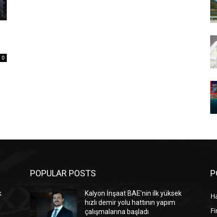
0
POPULAR POSTS
P
k
Kalyon İnşaat BAE’nin ilk yüksek
Ha
hızlı demir yolu hattının yapım
Fi
çalışmalarına başladı