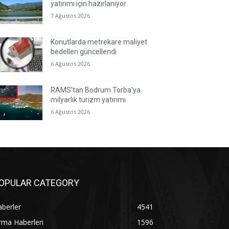
yatırımı için hazırlanıyor
7 Ağustos 2026
Konutlarda metrekare maliyet
bedelleri güncellendi
6 Ağustos 2026
RAMS’tan Bodrum Torba’ya
milyarlık turizm yatırımı
6 Ağustos 2026
OPULAR CATEGORY
berler
4541
rma Haberleri
1596