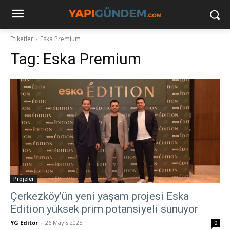
Etiketler
Eska Premium
Tag:
Eska Premium
Projeler
Çerkezköy’ün yeni yaşam projesi Eska
Edition yüksek prim potansiyeli sunuyor
YG Editör
-
26 Mayıs 2025
0