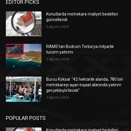
EDITOR PICKS
Konutlarda metrekare maliyet bedelleri
güncellendi
6 Ağustos 2026
RAMS’tan Bodrum Torba’ya milyarlık
turizm yatırımı
6 Ağustos 2026
Burcu Köksal: “42 hektarlık alanda, 780 bin
metrekareyi aşan inşaat alanında yatırım
gerçekleştirilecek”
5 Ağustos 2026
POPULAR POSTS
Konutlarda metrekare maliyet bedelleri