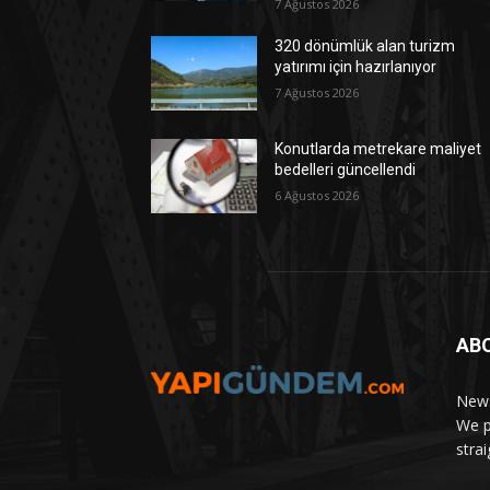
7 Ağustos 2026
320 dönümlük alan turizm
yatırımı için hazırlanıyor
7 Ağustos 2026
Konutlarda metrekare maliyet
bedelleri güncellendi
6 Ağustos 2026
AB
News
We p
stra