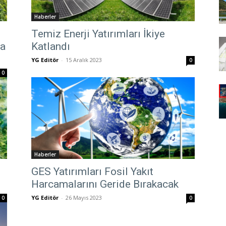
Haberler
Temiz Enerji Yatırımları İkiye
na
Katlandı
YG Editör
-
15 Aralık 2023
0
0
Haberler
GES Yatırımları Fosil Yakıt
Harcamalarını Geride Bırakacak
YG Editör
-
26 Mayıs 2023
0
0