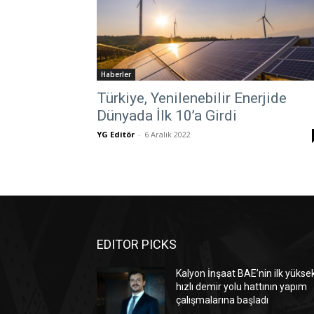
Haberler
Türkiye, Yenilenebilir Enerjide
Dünyada İlk 10’a Girdi
YG Editör
-
6 Aralık 2022
EDITOR PICKS
Kalyon İnşaat BAE’nin ilk yükse
hızlı demir yolu hattının yapım
çalışmalarına başladı