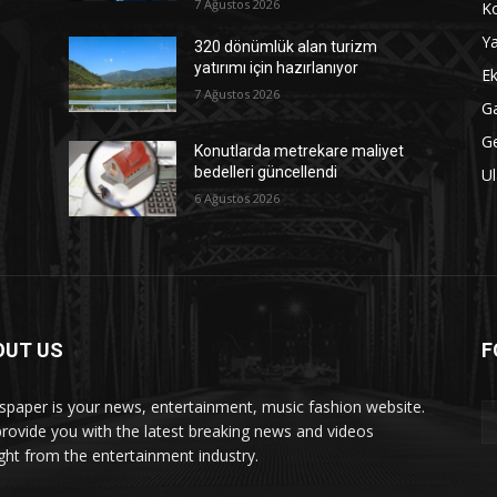
7 Ağustos 2026
Ko
Ya
320 dönümlük alan turizm
yatırımı için hazırlanıyor
Ek
7 Ağustos 2026
Ga
G
Konutlarda metrekare maliyet
bedelleri güncellendi
Ul
6 Ağustos 2026
OUT US
F
paper is your news, entertainment, music fashion website.
rovide you with the latest breaking news and videos
ight from the entertainment industry.