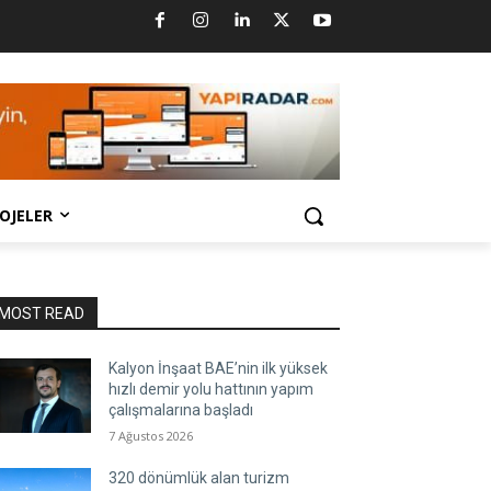
OJELER
MOST READ
Kalyon İnşaat BAE’nin ilk yüksek
hızlı demir yolu hattının yapım
çalışmalarına başladı
7 Ağustos 2026
320 dönümlük alan turizm