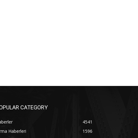
OPULAR CATEGORY
berler
4541
rma Haberleri
1596