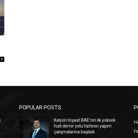
0
POPULAR POSTS
P
k
Kalyon İnşaat BAE’nin ilk yüksek
Ha
hızlı demir yolu hattının yapım
Fi
çalışmalarına başladı