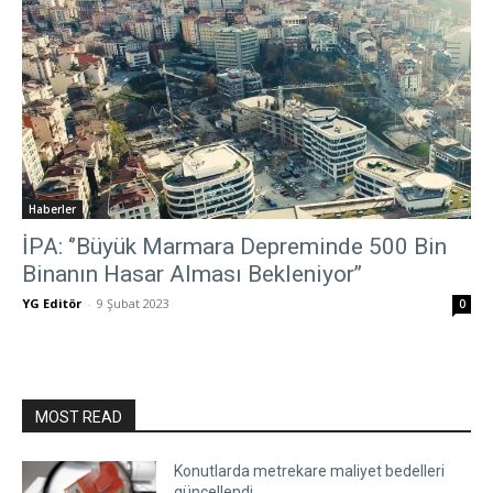
Haberler
İPA: ‘’Büyük Marmara Depreminde 500 Bin
Binanın Hasar Alması Bekleniyor’’
YG Editör
-
9 Şubat 2023
0
MOST READ
Konutlarda metrekare maliyet bedelleri
güncellendi