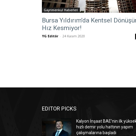
Gayrimenkul Haberleri
Bursa Yıldırım’da Kentsel Dönüş
Hız Kesmiyor!
YG Editör
-
24 Kasım 2020
EDITOR PICKS
Kalyon İnşaat BAE’nin ilk yükse
hızlı demir yolu hattının yapım
çalışmalarına başladı