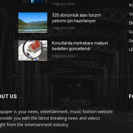
7 Ağustos 2026
Ko
Ya
320 dönümlük alan turizm
yatırımı için hazırlanıyor
Ek
7 Ağustos 2026
Ga
G
Konutlarda metrekare maliyet
bedelleri güncellendi
Ul
6 Ağustos 2026
OUT US
F
paper is your news, entertainment, music fashion website.
rovide you with the latest breaking news and videos
ight from the entertainment industry.