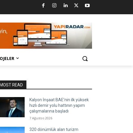
OJELER
MOST READ
Kalyon İnşaat BAE’nin ilk yüksek
hızlı demir yolu hattının yapım
çalışmalarına başladı
7 Ağustos 2026
320 dönümlük alan turizm