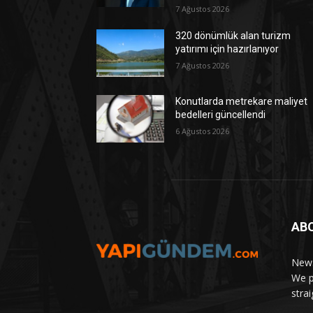
7 Ağustos 2026
320 dönümlük alan turizm
yatırımı için hazırlanıyor
7 Ağustos 2026
Konutlarda metrekare maliyet
bedelleri güncellendi
6 Ağustos 2026
AB
News
We p
stra