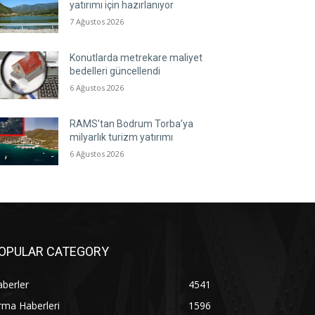
yatırımı için hazırlanıyor
7 Ağustos 2026
Konutlarda metrekare maliyet
bedelleri güncellendi
6 Ağustos 2026
RAMS’tan Bodrum Torba’ya
milyarlık turizm yatırımı
6 Ağustos 2026
OPULAR CATEGORY
berler
4541
rma Haberleri
1596