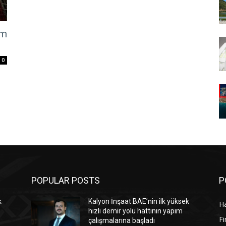
üm
0
POPULAR POSTS
P
k
Kalyon İnşaat BAE’nin ilk yüksek
Ha
hızlı demir yolu hattının yapım
Fi
çalışmalarına başladı