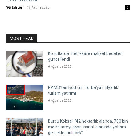
YG Editör
-
19 Kasım 2025
0
MOST READ
Konutlarda metrekare maliyet bedelleri
güncellendi
6 Ağustos 2026
RAMS’tan Bodrum Torba’ya milyarlık
turizm yatırımı
6 Ağustos 2026
Burcu Köksal: “42 hektarlık alanda, 780 bin
metrekareyi aşan inşaat alanında yatırım
gerçekleştirilecek”