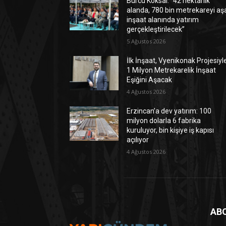
Burcu Köksal: “42 hektarlık
alanda, 780 bin metrekareyi aş
inşaat alanında yatırım
gerçekleştirilecek”
5 Ağustos 2026
İlk İnşaat, Vyenikonak Projesiyl
1 Milyon Metrekarelik İnşaat
Eşiğini Aşacak
4 Ağustos 2026
Erzincan’a dev yatırım: 100
milyon dolarla 6 fabrika
kuruluyor, bin kişiye iş kapısı
açılıyor
4 Ağustos 2026
AB