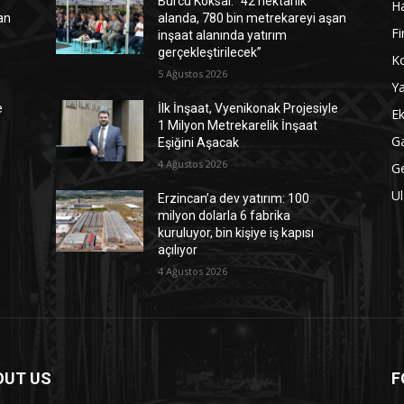
Burcu Köksal: “42 hektarlık
Ha
an
alanda, 780 bin metrekareyi aşan
Fi
inşaat alanında yatırım
gerçekleştirilecek”
Ko
5 Ağustos 2026
Ya
e
İlk İnşaat, Vyenikonak Projesiyle
Ek
1 Milyon Metrekarelik İnşaat
Ga
Eşiğini Aşacak
4 Ağustos 2026
G
Ul
Erzincan’a dev yatırım: 100
milyon dolarla 6 fabrika
kuruluyor, bin kişiye iş kapısı
açılıyor
4 Ağustos 2026
OUT US
F