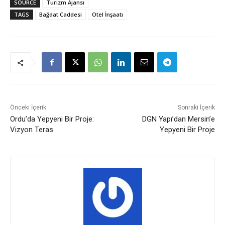
SOURCE
Turizm Ajansı
TAGS
Bağdat Caddesi
Otel İnşaatı
Önceki İçerik
Sonraki İçerik
Ordu’da Yepyeni Bir Proje:
DGN Yapı’dan Mersin’e
Vizyon Teras
Yepyeni Bir Proje