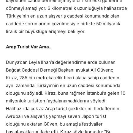
kaybeden cadde dernekleşmeyle birlikte eski günlerine
dönmeyi amaçlıyor. 6 kilometrelik uzunluğuyla halihazırda
Türkiye’nin en uzun alışveriş caddesi konumunda olan
caddede sorunlarının çözülmesiyle birlikte 50 milyarlık
liralık bir büyüklüğe erişmeyi bekliyor.
Arap Turist Var Ama…
Dünya’dan Leyla İlhan’a değerlendirmelerde bulunan
Bağdat Caddesi Derneği Başkanı avukat Ali Güvenç
Kiraz, 285 bin metrekarelik ticari alana sahip caddenin
aynı zamanda Türkiye’nin en uzun caddesi konumunda
olduğunu söyledi. Kiraz, buna rağmen İstanbul’a gelen 10
milyonluk turistten faydalanamadıklarını söyledi.
Halihazırda çok az Arap turist çektiklerini, hedeflerinin
Avrupalı ve alışveriş yapmayı seven Japon turist
olduğunu aktaran Güven, bu amaçla festivaller
başlatacaklarını ifade etti. Kiraz şöyle konuştu: “Bu