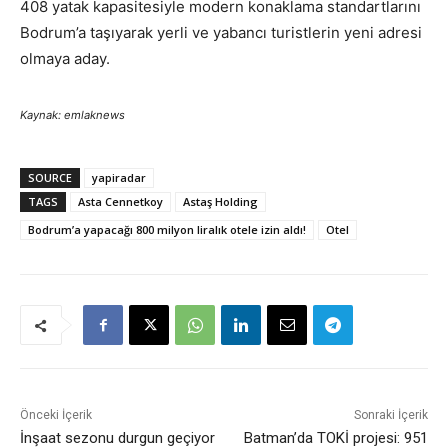
408 yatak kapasitesiyle modern konaklama standartlarını
Bodrum’a taşıyarak yerli ve yabancı turistlerin yeni adresi
olmaya aday.
Kaynak: emlaknews
SOURCE
yapiradar
TAGS
Asta Cennetkoy
Astaş Holding
Bodrum’a yapacağı 800 milyon liralık otele izin aldı!
Otel
Önceki İçerik
Sonraki İçerik
İnşaat sezonu durgun geçiyor
Batman’da TOKİ projesi: 951