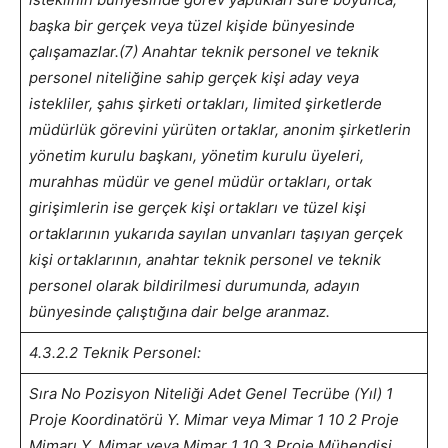
başka bir gerçek veya tüzel kişide bünyesinde
çalışamazlar.
(7) Anahtar teknik personel ve teknik
personel niteliğine sahip gerçek kişi aday veya
istekliler, şahıs şirketi ortakları, limited şirketlerde
müdürlük görevini yürüten ortaklar, anonim şirketlerin
yönetim kurulu başkanı, yönetim kurulu üyeleri,
murahhas müdür ve genel müdür ortakları, ortak
girişimlerin ise gerçek kişi ortakları ve tüzel kişi
ortaklarının yukarıda sayılan unvanları taşıyan gerçek
kişi ortaklarının, anahtar teknik personel ve teknik
personel olarak bildirilmesi durumunda, adayın
bünyesinde çalıştığına dair belge aranmaz.
4.3.2.2 Teknik Personel:
Sıra No
Pozisyon
Niteliği
Adet
Genel Tecrübe
(Yıl)
1
Proje Koordinatörü
Y. Mimar veya Mimar
1
10
2
Proje
Mimarı
Y. Mimar veya Mimar
1
10
3
Proje Mühendisi