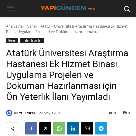
Ana Sayfa
Genel
Atatürk Üniversitesi Araştırma Hastanesi Ek Hizmet
Binası Uygulama Projeleri ve Doküman Hazırlanması...
Genel
İhale Haberleri
Atatürk Üniversitesi Araştırma
Hastanesi Ek Hizmet Binası
Uygulama Projeleri ve
Doküman Hazırlanması için
Ön Yeterlik İlanı Yayımladı
By
YG Editör
22 Mayıs 2026
0
0