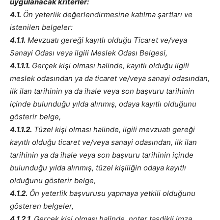
uygulanacak kriterler:
4.1.
Ön yeterlik değerlendirmesine katılma şartları ve
istenilen belgeler:
4.1.1.
Mevzuatı gereği kayıtlı olduğu Ticaret ve/veya
Sanayi Odası veya ilgili Meslek Odası Belgesi,
4.1.1.1.
Gerçek kişi olması halinde, kayıtlı olduğu ilgili
meslek odasından ya da ticaret ve/veya sanayi odasından,
ilk ilan tarihinin ya da ihale veya son başvuru tarihinin
içinde bulunduğu yılda alınmış, odaya kayıtlı olduğunu
gösterir belge,
4.1.1.2.
Tüzel kişi olması halinde, ilgili mevzuatı gereği
kayıtlı olduğu ticaret ve/veya sanayi odasından, ilk ilan
tarihinin ya da ihale veya son başvuru tarihinin içinde
bulunduğu yılda alınmış, tüzel kişiliğin odaya kayıtlı
olduğunu gösterir belge,
4.1.2.
Ön yeterlik başvurusu yapmaya yetkili olduğunu
gösteren belgeler,
4.1.2.1.
Gerçek kişi olması halinde, noter tasdikli imza