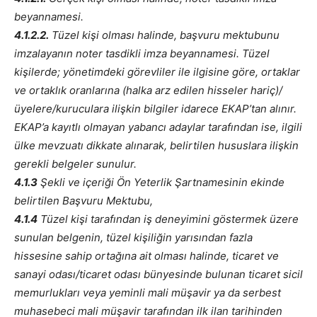
beyannamesi.
4.1.2.2.
Tüzel kişi olması halinde, başvuru mektubunu
imzalayanın noter tasdikli imza beyannamesi. Tüzel
kişilerde; yönetimdeki görevliler ile ilgisine göre, ortaklar
ve ortaklık oranlarına (halka arz edilen hisseler hariç)/
üyelere/kuruculara ilişkin bilgiler idarece EKAP’tan alınır.
EKAP’a kayıtlı olmayan yabancı adaylar tarafından ise, ilgili
ülke mevzuatı dikkate alınarak, belirtilen hususlara ilişkin
gerekli belgeler sunulur.
4.1.3
Şekli ve içeriği Ön Yeterlik Şartnamesinin ekinde
belirtilen Başvuru Mektubu,
4.1.4
Tüzel kişi tarafından iş deneyimini göstermek üzere
sunulan belgenin, tüzel kişiliğin yarısından fazla
hissesine sahip ortağına ait olması halinde, ticaret ve
sanayi odası/ticaret odası bünyesinde bulunan ticaret sicil
memurlukları veya yeminli mali müşavir ya da serbest
muhasebeci mali müşavir tarafından ilk ilan tarihinden