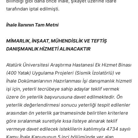
Bilindiği gibi daha önce ihale, şikayet üzerine idare
tarafından iptal edilmişti.
İhale İlanının Tam Metni
MİMARLIK, İNŞAAT, MÜHENDİSLİK VE TEFTİŞ
DANIŞMANLIK HİZMETİ ALINACAKTIR
Atatürk Üniversitesi Araştırma Hastanesi Ek Hizmet Binası
(400 Yatak) Uygulama Projeleri (Sismik İzolatörlü) ve
İhale Dokümanlarının Hazırlanması İşi danışmanlık hizmeti
işi için, yeterli tecrübeye sahip adaylar teklif vermek
üzere ön yeterlik başvurusuna davet edilmektedir. Ön
yeterlik değerlendirmesi sonucu yeterliği tespit edilenler
arasından ön yeterlik şartnamesinde belirtilen kriterlere
göre sıralanmak suretiyle kısa listeye alınarak teklif
vermeye davet edilecek isteklilerin katılımıyla 4734 sayılı
Kamu İhale Kanununun 5 inci bölümünde yer alan