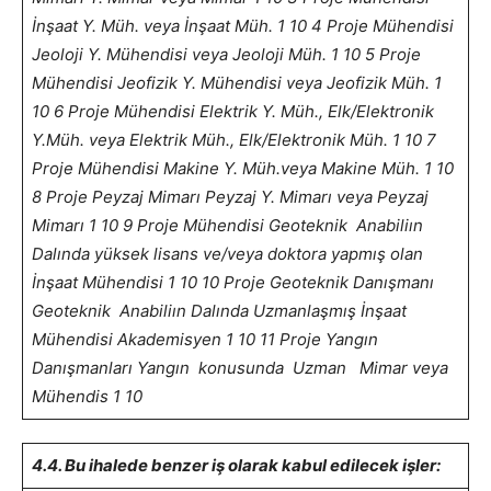
İnşaat Y. Müh. veya İnşaat Müh.
1
10
4
Proje Mühendisi
Jeoloji Y. Mühendisi veya Jeoloji Müh.
1
10
5
Proje
Mühendisi
Jeofizik Y. Mühendisi veya Jeofizik Müh.
1
10
6
Proje Mühendisi
Elektrik Y. Müh., Elk/Elektronik
Y.Müh.
veya Elektrik Müh., Elk/Elektronik Müh.
1
10
7
Proje Mühendisi
Makine Y. Müh.veya Makine Müh.
1
10
8
Proje Peyzaj Mimarı
Peyzaj Y. Mimarı veya Peyzaj
Mimarı
1
10
9
Proje Mühendisi
Geoteknik Anabiliın
Dalında yüksek lisans ve/veya doktora yapmış olan
İnşaat Mühendisi
1
10
10
Proje Geoteknik
Danışmanı
Geoteknik Anabiliın Dalında Uzmanlaşmış İnşaat
Mühendisi
Akademisyen
1
10
11
Proje Yangın
Danışmanları
Yangın konusunda Uzman Mimar veya
Mühendis
1
10
4.4. Bu ihalede benzer iş olarak kabul edilecek işler: