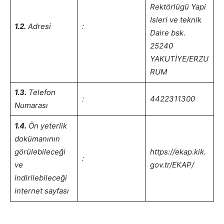
Rektörlügü Yapi
Isleri ve teknik
1.2.
Adresi
:
Daire bsk.
25240
YAKUTİYE/ERZU
RUM
1.3.
Telefon
:
4422311300
Numarası
1.4.
Ön yeterlik
dokümanının
görülebileceği
https://ekap.kik.
:
ve
gov.tr/EKAP/
indirilebileceği
internet sayfası