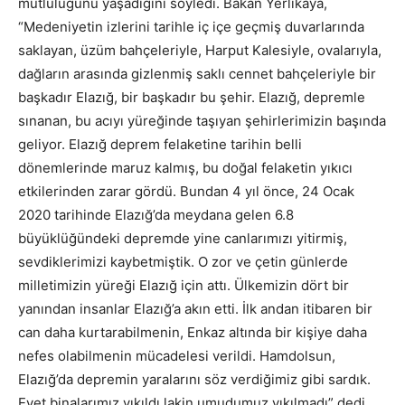
mutluluğunu yaşadığını söyledi. Bakan Yerlikaya,
“Medeniyetin izlerini tarihle iç içe geçmiş duvarlarında
saklayan, üzüm bahçeleriyle, Harput Kalesiyle, ovalarıyla,
dağların arasında gizlenmiş saklı cennet bahçeleriyle bir
başkadır Elazığ, bir başkadır bu şehir. Elazığ, depremle
sınanan, bu acıyı yüreğinde taşıyan şehirlerimizin başında
geliyor. Elazığ deprem felaketine tarihin belli
dönemlerinde maruz kalmış, bu doğal felaketin yıkıcı
etkilerinden zarar gördü. Bundan 4 yıl önce, 24 Ocak
2020 tarihinde Elazığ’da meydana gelen 6.8
büyüklüğündeki depremde yine canlarımızı yitirmiş,
sevdiklerimizi kaybetmiştik. O zor ve çetin günlerde
milletimizin yüreği Elazığ için attı. Ülkemizin dört bir
yanından insanlar Elazığ’a akın etti. İlk andan itibaren bir
can daha kurtarabilmenin, Enkaz altında bir kişiye daha
nefes olabilmenin mücadelesi verildi. Hamdolsun,
Elazığ’da depremin yaralarını söz verdiğimiz gibi sardık.
Evet binalarımız yıkıldı lakin umudumuz yıkılmadı” dedi.