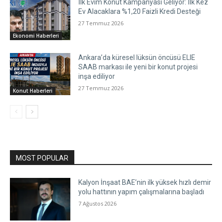
İlk Evim Konut Kampanyası Geliyor: İlk Kez
Ev Alacaklara %1,20 Faizli Kredi Desteği
27 Temmuz 2026
Ekonomi Haberleri
Ankara’da küresel lüksün öncüsü ELIE
SAAB markası ile yeni bir konut projesi
inşa ediliyor
27 Temmuz 2026
Konut Haberleri
MOST POPULAR
Kalyon İnşaat BAE’nin ilk yüksek hızlı demir
yolu hattının yapım çalışmalarına başladı
7 Ağustos 2026