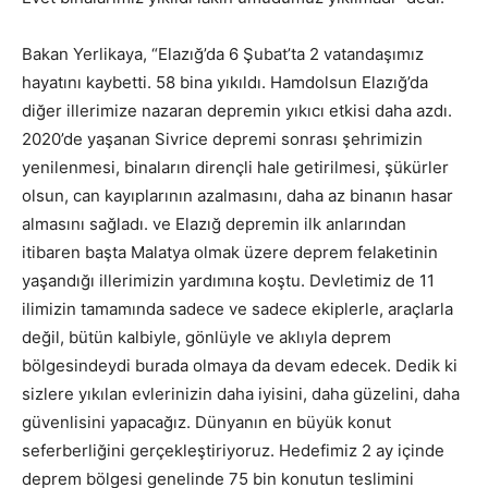
Bakan Yerlikaya, “Elazığ’da 6 Şubat’ta 2 vatandaşımız
hayatını kaybetti. 58 bina yıkıldı. Hamdolsun Elazığ’da
diğer illerimize nazaran depremin yıkıcı etkisi daha azdı.
2020’de yaşanan Sivrice depremi sonrası şehrimizin
yenilenmesi, binaların dirençli hale getirilmesi, şükürler
olsun, can kayıplarının azalmasını, daha az binanın hasar
almasını sağladı. ve Elazığ depremin ilk anlarından
itibaren başta Malatya olmak üzere deprem felaketinin
yaşandığı illerimizin yardımına koştu. Devletimiz de 11
ilimizin tamamında sadece ve sadece ekiplerle, araçlarla
değil, bütün kalbiyle, gönlüyle ve aklıyla deprem
bölgesindeydi burada olmaya da devam edecek. Dedik ki
sizlere yıkılan evlerinizin daha iyisini, daha güzelini, daha
güvenlisini yapacağız. Dünyanın en büyük konut
seferberliğini gerçekleştiriyoruz. Hedefimiz 2 ay içinde
deprem bölgesi genelinde 75 bin konutun teslimini