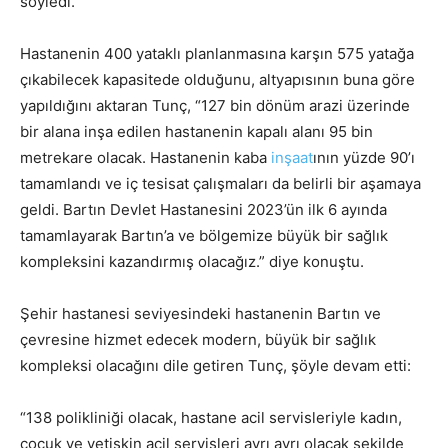
söyledi.
Hastanenin 400 yataklı planlanmasına karşın 575 yatağa
çıkabilecek kapasitede olduğunu, altyapısının buna göre
yapıldığını aktaran Tunç, “127 bin dönüm arazi üzerinde
bir alana inşa edilen hastanenin kapalı alanı 95 bin
metrekare olacak. Hastanenin kaba
inşaat
ının yüzde 90’ı
tamamlandı ve iç tesisat çalışmaları da belirli bir aşamaya
geldi. Bartın Devlet Hastanesini 2023’ün ilk 6 ayında
tamamlayarak Bartın’a ve bölgemize büyük bir sağlık
kompleksini kazandırmış olacağız.” diye konuştu.
Şehir hastanesi seviyesindeki hastanenin Bartın ve
çevresine hizmet edecek modern, büyük bir sağlık
kompleksi olacağını dile getiren Tunç, şöyle devam etti:
“138 polikliniği olacak, hastane acil servisleriyle kadın,
çocuk ve yetişkin acil servisleri ayrı ayrı olacak şekilde