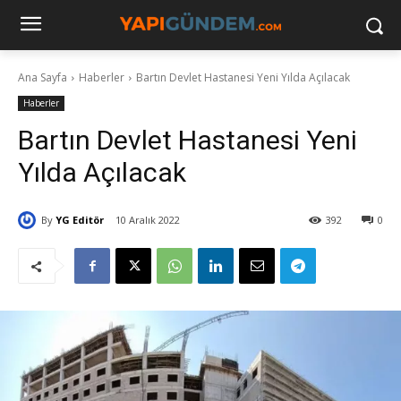
Ana Sayfa
Haberler
Bartın Devlet Hastanesi Yeni Yılda Açılacak
Haberler
Bartın Devlet Hastanesi Yeni
Yılda Açılacak
By
YG Editör
10 Aralık 2022
392
0