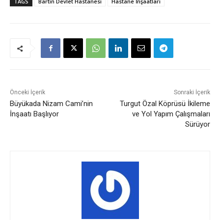
TAGS
Bartın Devlet Hastanesi
Hastane İnşaatları
Önceki İçerik
Sonraki İçerik
Büyükada Nizam Cami’nin
Turgut Özal Köprüsü İkileme
İnşaatı Başlıyor
ve Yol Yapım Çalışmaları
Sürüyor