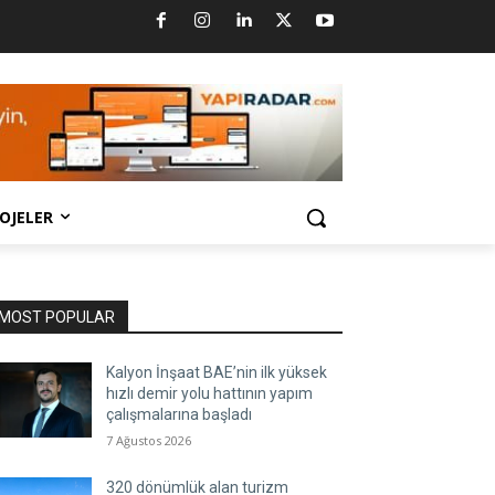
OJELER
MOST POPULAR
Kalyon İnşaat BAE’nin ilk yüksek
hızlı demir yolu hattının yapım
çalışmalarına başladı
7 Ağustos 2026
320 dönümlük alan turizm