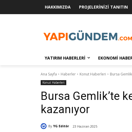
HAKKIMIZDA
PROJELERINIZI TANITIN
YATIRIM HABERLERI
EKONOMI HABER
Ana Sayfa
Haberler
Konut Haberleri
Bursa Gemlik
Konut Haberleri
Bursa Gemlik’te k
kazanıyor
By
YG Editör
23 Haziran 2025