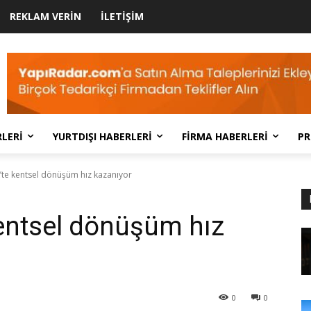
REKLAM VERIN
İLETIŞIM
LERI
YURTDIŞI HABERLERI
FIRMA HABERLERI
PR
’te kentsel dönüşüm hız kazanıyor
entsel dönüşüm hız
0
0