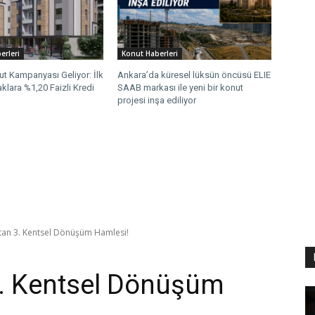
erleri
Konut Haberleri
ut Kampanyası Geliyor: İlk
Ankara’da küresel lüksün öncüsü ELIE
klara %1,20 Faizli Kredi
SAAB markası ile yeni bir konut
projesi inşa ediliyor