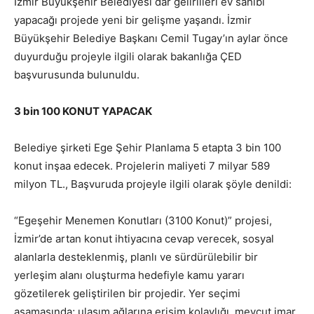
İzmir Büyükşehir Belediyesi dar gelirlileri ev sahibi
yapacağı projede yeni bir gelişme yaşandı. İzmir
Büyükşehir Belediye Başkanı Cemil Tugay’ın aylar önce
duyurduğu projeyle ilgili olarak bakanlığa ÇED
başvurusunda bulunuldu.
3 bin 100 KONUT YAPACAK
Belediye şirketi Ege Şehir Planlama 5 etapta 3 bin 100
konut inşaa edecek. Projelerin maliyeti 7 milyar 589
milyon TL., Başvuruda projeyle ilgili olarak şöyle denildi:
“Egeşehir Menemen Konutları (3100 Konut)” projesi,
İzmir’de artan konut ihtiyacına cevap verecek, sosyal
alanlarla desteklenmiş, planlı ve sürdürülebilir bir
yerleşim alanı oluşturma hedefiyle kamu yararı
gözetilerek geliştirilen bir projedir. Yer seçimi
aşamasında; ulaşım ağlarına erişim kolaylığı, mevcut imar