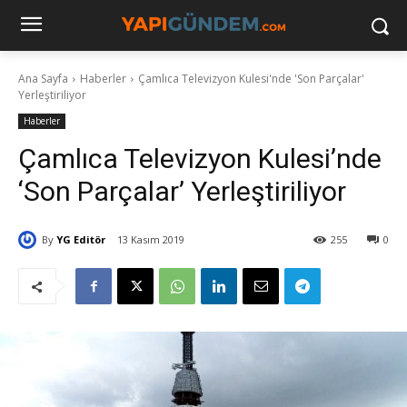
Ana Sayfa
Haberler
Çamlıca Televizyon Kulesi'nde 'Son Parçalar'
Yerleştiriliyor
Haberler
Çamlıca Televizyon Kulesi’nde
‘Son Parçalar’ Yerleştiriliyor
By
YG Editör
13 Kasım 2019
255
0