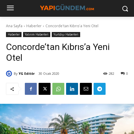
Ana Sayfa
Haberler
Concorde'tan Kıbrıs'a Yeni Otel
Haberler
Yatırım Haberleri
Yurtdışı Haberleri
Concorde’tan Kıbrıs’a Yeni
Otel
By
YG Editör
30 Ocak 2020
282
0