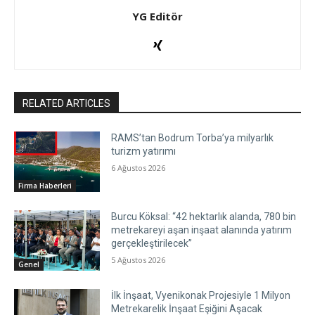
YG Editör
RELATED ARTICLES
RAMS’tan Bodrum Torba’ya milyarlık
turizm yatırımı
6 Ağustos 2026
Firma Haberleri
Burcu Köksal: “42 hektarlık alanda, 780 bin
metrekareyi aşan inşaat alanında yatırım
gerçekleştirilecek”
5 Ağustos 2026
Genel
İlk İnşaat, Vyenikonak Projesiyle 1 Milyon
Metrekarelik İnşaat Eşiğini Aşacak