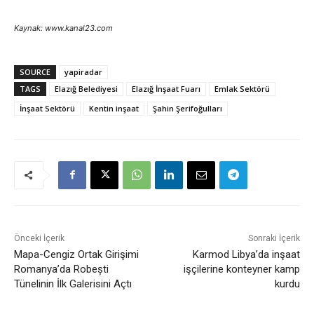
Kaynak: www.kanal23.com
SOURCE
yapiradar
TAGS
Elazığ Belediyesi
Elazığ İnşaat Fuarı
Emlak Sektörü
İnşaat Sektörü
Kentin inşaat
Şahin Şerifoğulları
Önceki İçerik
Sonraki İçerik
Mapa-Cengiz Ortak Girişimi
Karmod Libya’da inşaat
Romanya’da Robești
işçilerine konteyner kamp
Tünelinin İlk Galerisini Açtı
kurdu