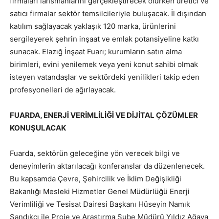
firmaları lansmanlarını gerçekleştirecek olurken üretici ve
satıcı firmalar sektör temsilcileriyle buluşacak. İl dışından
katılım sağlayacak yaklaşık 120 marka, ürünlerini
sergileyerek şehrin inşaat ve emlak potansiyeline katkı
sunacak. Elazığ İnşaat Fuarı; kurumların satın alma
birimleri, evini yenilemek veya yeni konut sahibi olmak
isteyen vatandaşlar ve sektördeki yenilikleri takip eden
profesyonelleri de ağırlayacak.
FUARDA, ENERJİ VERİMLİLİĞİ VE DİJİTAL ÇÖZÜMLER
KONUŞULACAK
Fuarda, sektörün geleceğine yön verecek bilgi ve
deneyimlerin aktarılacağı konferanslar da düzenlenecek.
Bu kapsamda Çevre, Şehircilik ve İklim Değişikliği
Bakanlığı Mesleki Hizmetler Genel Müdürlüğü Enerji
Verimliliği ve Tesisat Dairesi Başkanı Hüseyin Namık
Sandıkcı ile Proje ve Araştırma Şube Müdürü Yıldız Ağaya