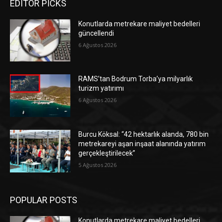
EDITOR PICKS
Konutlarda metrekare maliyet bedelleri
güncellendi
6 Ağustos 2026
RAMS’tan Bodrum Torba’ya milyarlık
turizm yatırımı
6 Ağustos 2026
Burcu Köksal: “42 hektarlık alanda, 780 bin
metrekareyi aşan inşaat alanında yatırım
gerçekleştirilecek”
5 Ağustos 2026
POPULAR POSTS
Konutlarda metrekare maliyet bedelleri