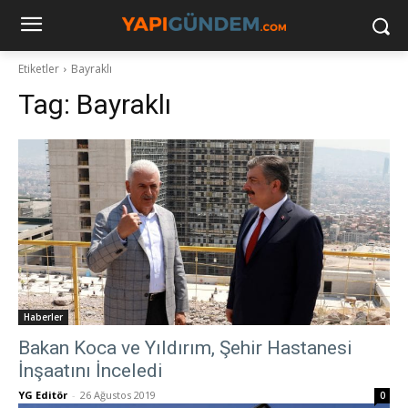
Etiketler
Bayraklı
Tag:
Bayraklı
Haberler
Bakan Koca ve Yıldırım, Şehir Hastanesi
İnşaatını İnceledi
YG Editör
-
26 Ağustos 2019
0