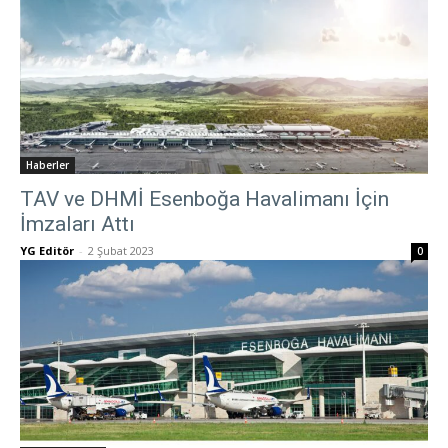
Haberler
TAV ve DHMİ Esenboğa Havalimanı İçin
İmzaları Attı
YG Editör
-
2 Şubat 2023
0