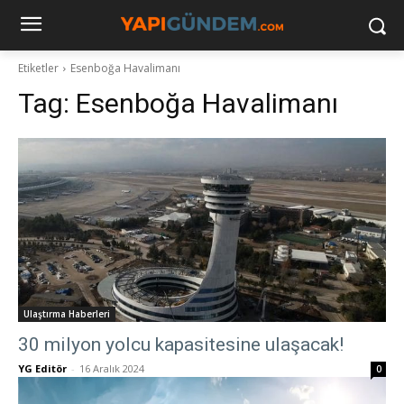
Etiketler
Esenboğa Havalimanı
Tag:
Esenboğa Havalimanı
Ulaştırma Haberleri
30 milyon yolcu kapasitesine ulaşacak!
YG Editör
-
16 Aralık 2024
0