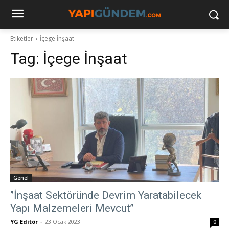
Etiketler
İçege İnşaat
Tag:
İçege İnşaat
Genel
‘’İnşaat Sektöründe Devrim Yaratabilecek
Yapı Malzemeleri Mevcut’’
YG Editör
-
23 Ocak 2023
0