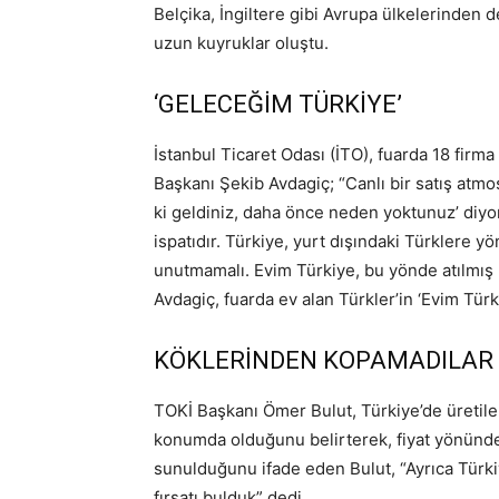
Belçika, İngiltere gibi Avrupa ülkelerinden d
uzun kuyruklar oluştu.
‘GELECEĞİM TÜRKİYE’
İstanbul Ticaret Odası (İTO), fuarda 18 firma
Başkanı Şekib Avdagiç; “Canlı bir satış atmos
ki geldiniz, daha önce neden yoktunuz’ diyor
ispatıdır. Türkiye, yurt dışındaki Türklere yö
unutmamalı. Evim Türkiye, bu yönde atılmış b
Avdagiç, fuarda ev alan Türkler’in ‘Evim Türk
KÖKLERİNDEN KOPAMADILAR
TOKİ Başkanı Ömer Bulut, Türkiye’de üretilen
konumda olduğunu belirterek, fiyat yönünde
sunulduğunu ifade eden Bulut, “Ayrıca Türk
fırsatı bulduk” dedi.