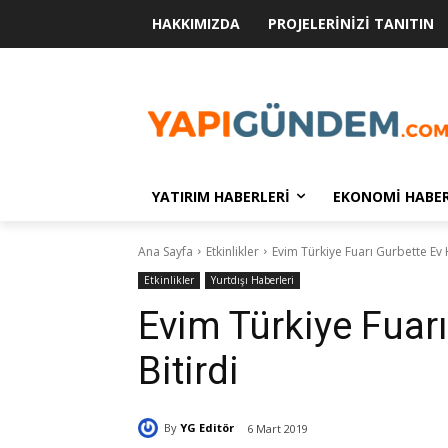
HAKKIMIZDA
PROJELERINIZI TANITIN
YATIRIM HABERLERI
EKONOMI HABER
Ana Sayfa
Etkinlikler
Evim Türkiye Fuarı Gurbette Ev H
Etkinlikler
Yurtdışı Haberleri
Evim Türkiye Fuarı
Bitirdi
By
YG Editör
6 Mart 2019