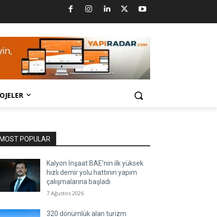
OJELER
MOST POPULAR
Kalyon İnşaat BAE’nin ilk yüksek
hızlı demir yolu hattının yapım
çalışmalarına başladı
7 Ağustos 2026
320 dönümlük alan turizm