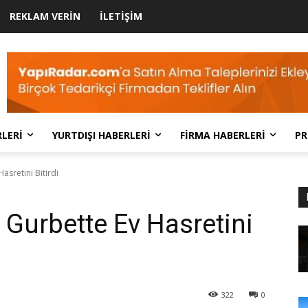
REKLAM VERIN
İLETIŞIM
LERI
YURTDIŞI HABERLERI
FIRMA HABERLERI
PR
asretini Bitirdi
 Gurbette Ev Hasretini
322
0