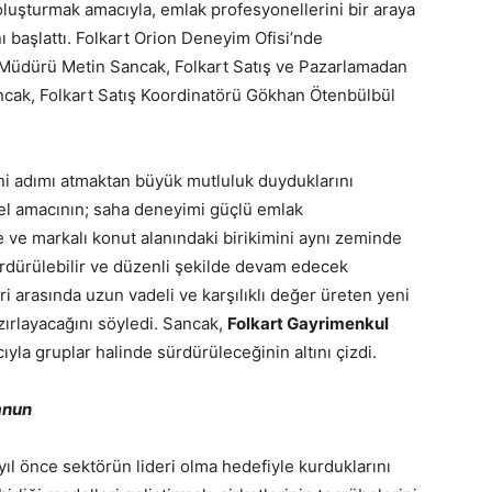
ri oluşturmak amacıyla, emlak profesyonellerini bir araya
ı başlattı. Folkart Orion Deneyim Ofisi’nde
el Müdürü Metin Sancak, Folkart Satış ve Pazarlamadan
ak, Folkart Satış Koordinatörü Gökhan Ötenbülbül
ni adımı atmaktan büyük mutluluk duyduklarını
el amacının; saha deneyimi güçlü emlak
me ve markalı konut alanındaki birikimini aynı zeminde
rdürülebilir ve düzenli şekilde devam edecek
eri arasında uzun vadeli ve karşılıklı değer üreten yeni
zırlayacağını söyledi. Sancak,
Folkart Gayrimenkul
ıyla gruplar halinde sürdürüleceğinin altını çizdi.
mnun
ıl önce sektörün lideri olma hedefiyle kurduklarını