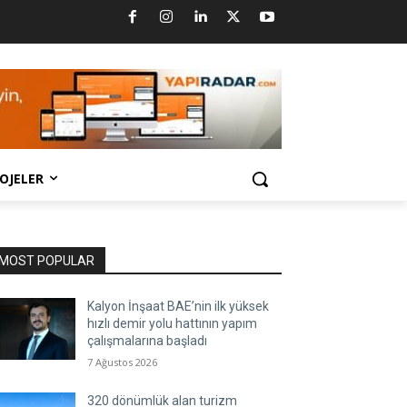
OJELER
MOST POPULAR
Kalyon İnşaat BAE’nin ilk yüksek
hızlı demir yolu hattının yapım
çalışmalarına başladı
7 Ağustos 2026
320 dönümlük alan turizm