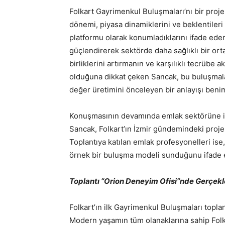
Folkart Gayrimenkul Buluşmaları’nı bir proje
dönemi, piyasa dinamiklerini ve beklentileri
platformu olarak konumladıklarını ifade ede
güçlendirerek sektörde daha sağlıklı bir orta
birliklerini artırmanın ve karşılıklı tecrüb
olduğuna dikkat çeken Sancak, bu buluşmalar
değer üretimini önceleyen bir anlayışı benim
Konuşmasının devamında emlak sektörüne ili
Sancak, Folkart’ın İzmir gündemindeki projel
Toplantıya katılan emlak profesyonelleri ise,
örnek bir buluşma modeli sunduğunu ifade e
Toplantı “Orion Deneyim Ofisi”nde Gerçekl
Folkart’ın ilk Gayrimenkul Buluşmaları toplan
Modern yaşamın tüm olanaklarına sahip Folka