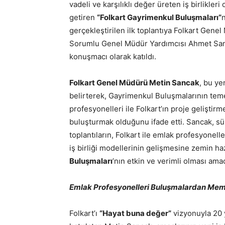
vadeli ve karşılıklı değer üreten iş birlikle
getiren
“Folkart Gayrimenkul Buluşmaları”
n
gerçekleştirilen ilk toplantıya Folkart Gen
Sorumlu Genel Müdür Yardımcısı Ahmet Sanc
konuşmacı olarak katıldı.
Folkart Genel Müdürü Metin Sancak
, bu ye
belirterek, Gayrimenkul Buluşmalarının tem
profesyonelleri ile Folkart’ın proje geliştir
buluşturmak olduğunu ifade etti. Sancak, sü
toplantıların, Folkart ile emlak profesyonell
iş birliği modellerinin gelişmesine zemin ha
Buluşmaları
’nın etkin ve verimli olması amac
Emlak Profesyonelleri Buluşmalardan Me
Folkart’ı
“Hayat buna değer”
vizyonuyla 20 y