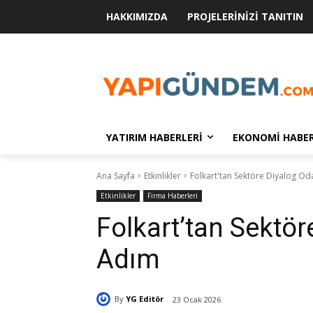
HAKKIMIZDA
PROJELERINIZI TANITIN
YATIRIM HABERLERI
EKONOMI HABER
Ana Sayfa
Etkinlikler
Folkart'tan Sektöre Diyalog Od
Etkinlikler
Firma Haberleri
Folkart’tan Sektör
Adım
By
YG Editör
23 Ocak 2026