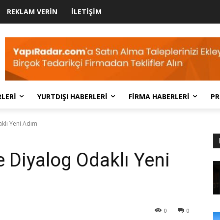
REKLAM VERIN
İLETIŞIM
LERI
YURTDIŞI HABERLERI
FIRMA HABERLERI
PR
aklı Yeni Adım
e Diyalog Odaklı Yeni
0
0