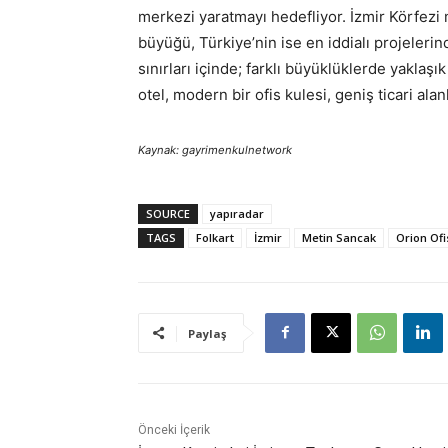
merkezi yaratmayı hedefliyor. İzmir Körfezi 
büyüğü, Türkiye’nin ise en iddialı projelerind
sınırları içinde; farklı büyüklüklerde yaklaşı
otel, modern bir ofis kulesi, geniş ticari ala
Kaynak: gayrimenkulnetwork
SOURCE
yapıradar
TAGS
Folkart
İzmir
Metin Sancak
Orion Ofi
Paylaş
Önceki İçerik