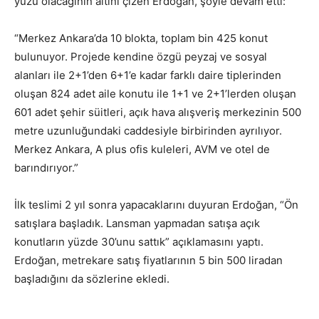
yüzü olacağının altını çizen Erdoğan, şöyle devam etti:
“Merkez Ankara’da 10 blokta, toplam bin 425 konut
bulunuyor. Projede kendine özgü peyzaj ve sosyal
alanları ile 2+1’den 6+1’e kadar farklı daire tiplerinden
oluşan 824 adet aile konutu ile 1+1 ve 2+1’lerden oluşan
601 adet şehir süitleri, açık hava alışveriş merkezinin 500
metre uzunluğundaki caddesiyle birbirinden ayrılıyor.
Merkez Ankara, A plus ofis kuleleri, AVM ve otel de
barındırıyor.”
İlk teslimi 2 yıl sonra yapacaklarını duyuran Erdoğan, “Ön
satışlara başladık. Lansman yapmadan satışa açık
konutların yüzde 30’unu sattık” açıklamasını yaptı.
Erdoğan, metrekare satış fiyatlarının 5 bin 500 liradan
başladığını da sözlerine ekledi.