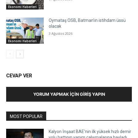
Ekonomi Haberleri
Oymataş OSB, Batman’ın istihdam üssü
olacak
3 Ağustos 2026
Ekonomi Haberleri
CEVAP VER
YORUM YAPMAK İÇIN GIRIŞ YAPIN
MOST POPULAR
Kalyon İnşaat BAE’nin ilk yüksek hızlı demir
yolu hattının yapım çalışmalarına başladı