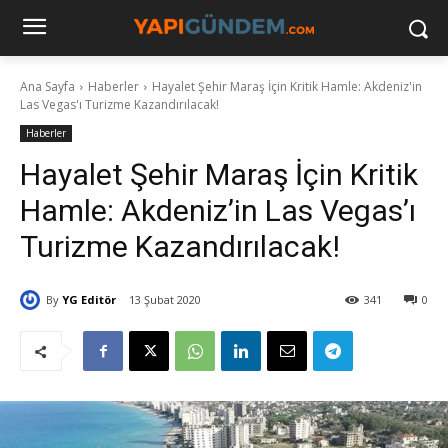
Ana Sayfa
Haberler
Hayalet Şehir Maraş İçin Kritik Hamle: Akdeniz'in
Las Vegas'ı Turizme Kazandırılacak!
Haberler
Hayalet Şehir Maraş İçin Kritik
Hamle: Akdeniz’in Las Vegas’ı
Turizme Kazandırılacak!
By
YG Editör
13 Şubat 2020
341
0