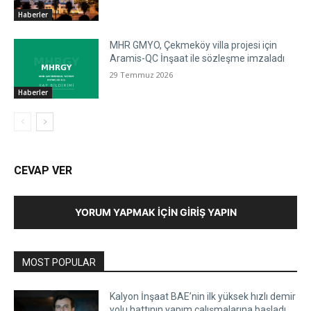
Haberler
MHR GMYO, Çekmeköy villa projesi için
Aramis-QC İnşaat ile sözleşme imzaladı
29 Temmuz 2026
Haberler
CEVAP VER
YORUM YAPMAK İÇIN GIRIŞ YAPIN
MOST POPULAR
Kalyon İnşaat BAE’nin ilk yüksek hızlı demir
yolu hattının yapım çalışmalarına başladı