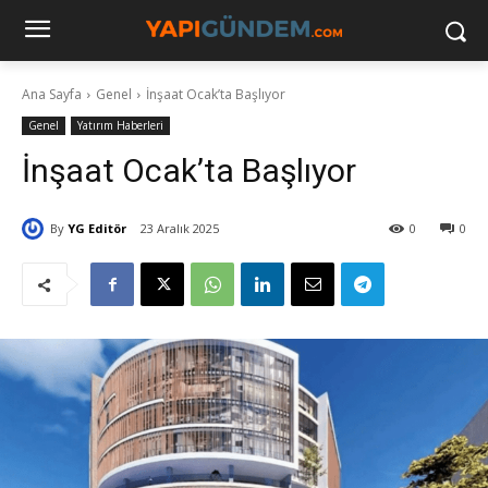
Ana Sayfa
Genel
İnşaat Ocak’ta Başlıyor
Genel
Yatırım Haberleri
İnşaat Ocak’ta Başlıyor
By
YG Editör
23 Aralık 2025
0
0