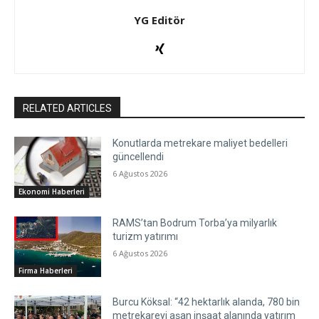
YG Editör
RELATED ARTICLES
Konutlarda metrekare maliyet bedelleri
güncellendi
6 Ağustos 2026
Ekonomi Haberleri
RAMS’tan Bodrum Torba’ya milyarlık
turizm yatırımı
6 Ağustos 2026
Firma Haberleri
Burcu Köksal: “42 hektarlık alanda, 780 bin
metrekareyi aşan inşaat alanında yatırım