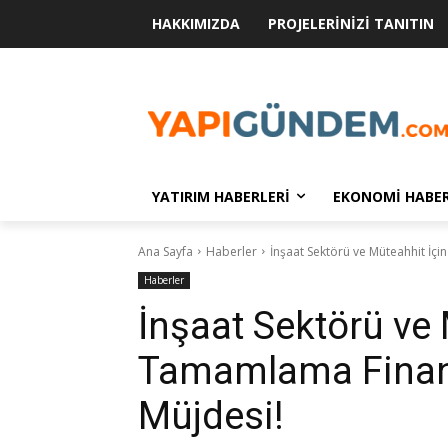
HAKKIMIZDA
PROJELERINIZI TANITIN
YATIRIM HABERLERI
EKONOMI HABER
Ana Sayfa
Haberler
İnşaat Sektörü ve Müteahhit İ
Haberler
İnşaat Sektörü ve 
Tamamlama Finan
Müjdesi!