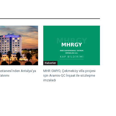
Haberler
stanesi’nden Antalya’ya
MHR GMYO, Çekmeköy villa projesi
atırımı
için Aramis-QC İnşaat ile sözleşme
imzaladı