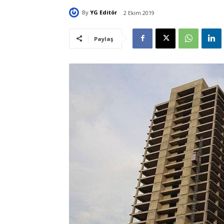
By
YG Editör
2 Ekim 2019
Paylaş