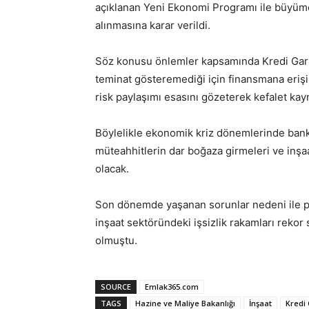
açıklanan Yeni Ekonomi Programı ile büyüme 
alınmasına karar verildi.
Söz konusu önlemler kapsamında Kredi Garant
teminat gösteremediği için finansmana erişim
risk paylaşımı esasını gözeterek kefalet ka
Böylelikle ekonomik kriz dönemlerinde banka
müteahhitlerin dar boğaza girmeleri ve inşaa
olacak.
Son dönemde yaşanan sorunlar nedeni ile pe
inşaat sektöründeki işsizlik rakamları reko
olmuştu.
SOURCE
Emlak365.com
TAGS
Hazine ve Maliye Bakanlığı
İnşaat
Kredi