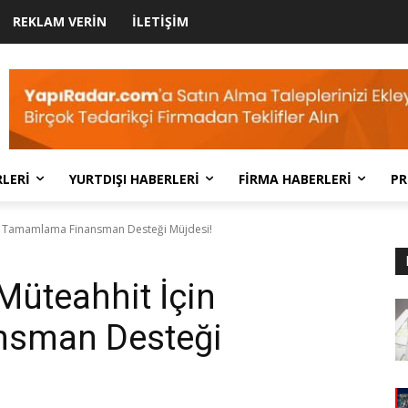
REKLAM VERIN
İLETIŞIM
LERI
YURTDIŞI HABERLERI
FIRMA HABERLERI
PR
çin Tamamlama Finansman Desteği Müjdesi!
Müteahhit İçin
sman Desteği