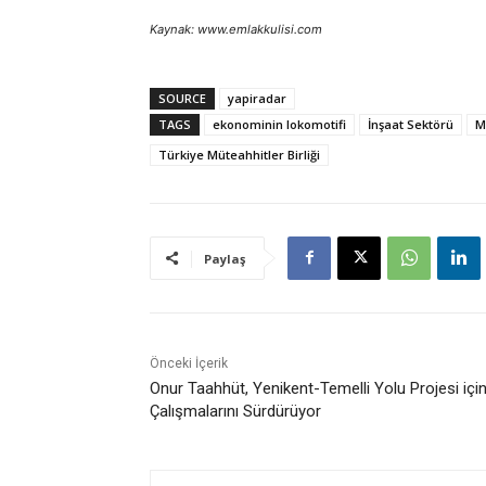
Kaynak: www.emlakkulisi.com
SOURCE
yapiradar
TAGS
ekonominin lokomotifi
İnşaat Sektörü
M
Türkiye Müteahhitler Birliği
Paylaş
Önceki İçerik
Onur Taahhüt, Yenikent-Temelli Yolu Projesi içi
Çalışmalarını Sürdürüyor