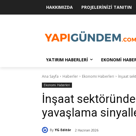
HAKKIMIZDA
PROJELERINIZI TANITIN
YATIRIM HABERLERI
EKONOMI HABER
Ana Sayfa
Haberler
Ekonomi Haberleri
İnşaat sek
Ekonomi Haberleri
İnşaat sektöründe
yavaşlama sinyalle
By
YG Editör
2 Haziran 2026