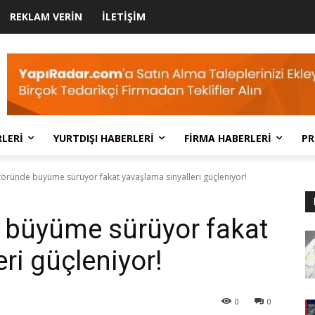
REKLAM VERIN
İLETIŞIM
LERI
YURTDIŞI HABERLERI
FIRMA HABERLERI
PR
töründe büyüme sürüyor fakat yavaşlama sinyalleri güçleniyor!
 büyüme sürüyor fakat
ri güçleniyor!
0
0