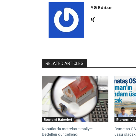
YG Editör
RELATED ARTICLES
Ekonomi Haberleri
Ekonomi Hab
Konutlarda metrekare maliyet
Oymataş OSB
bedelleri güncellendi
üssü olacak