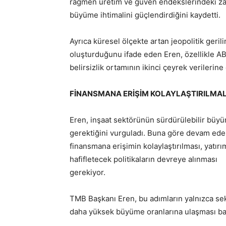
rağmen üretim ve güven endekslerindeki zay
büyüme ihtimalini güçlendirdiğini kaydetti.
Ayrıca küresel ölçekte artan jeopolitik ger
oluşturduğunu ifade eden Eren, özellikle ABD
belirsizlik ortamının ikinci çeyrek verilerin
FİNANSMANA ERİŞİM KOLAYLAŞTIRILMAL
Eren, inşaat sektörünün sürdürülebilir büyüm
gerektiğini vurguladı. Buna göre devam eden
finansmana erişimin kolaylaştırılması, yatırı
hafifletecek politikaların devreye alınması
gerekiyor.
TMB Başkanı Eren, bu adımların yalnızca se
daha yüksek büyüme oranlarına ulaşması bak