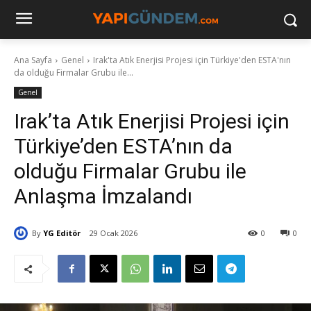
Ana Sayfa
Genel
Irak'ta Atık Enerjisi Projesi için Türkiye'den ESTA'nın
da olduğu Firmalar Grubu ile...
Genel
Irak’ta Atık Enerjisi Projesi için
Türkiye’den ESTA’nın da
olduğu Firmalar Grubu ile
Anlaşma İmzalandı
By
YG Editör
29 Ocak 2026
0
0