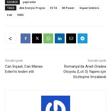
SOURCE
yapiradar
TAGS
Atık Enerjisi Projesi
ESTA
IM Power
İnşaat Sektörü
Irak
SIMS
Önceki İçerik
Sonraki İçerik
Can İnşaat, Can Manas
Romanya’da Arad-Oradea
Evleri’ni teslim etti
Otoyolu (Lot 3) Yapımı için
Sözleşme İmzalandı