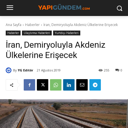
Ana Sayfa
Haberler
İran, Demiryoluyla Akdeniz Ülkelerine Erişecek
Haberler
Ulaştırma Haberleri
Yurtdışı Haberleri
İran, Demiryoluyla Akdeniz
Ülkelerine Erişecek
By
YG Editör
21 Ağustos 2019
255
0