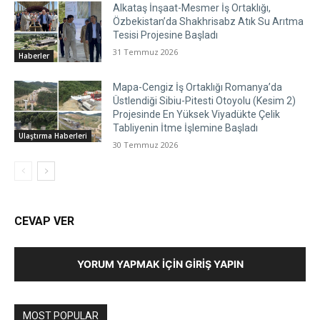
Alkataş İnşaat-Mesmer İş Ortaklığı,
Özbekistan’da Shakhrisabz Atık Su Arıtma
Tesisi Projesine Başladı
31 Temmuz 2026
Haberler
Mapa-Cengiz İş Ortaklığı Romanya’da
Üstlendiği Sibiu-Pitesti Otoyolu (Kesim 2)
Projesinde En Yüksek Viyadükte Çelik
Tabliyenin İtme İşlemine Başladı
Ulaştırma Haberleri
30 Temmuz 2026
CEVAP VER
YORUM YAPMAK İÇIN GIRIŞ YAPIN
MOST POPULAR