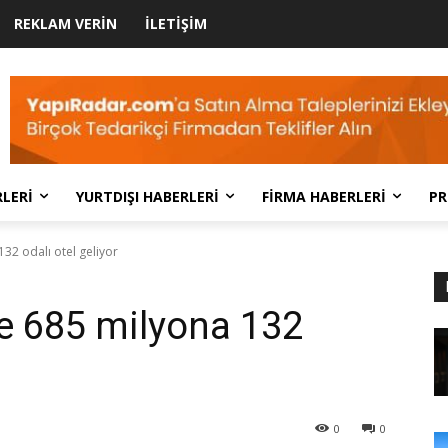
REKLAM VERIN
İLETIŞIM
LERI
YURTDIŞI HABERLERI
FIRMA HABERLERI
PR
132 odalı otel geliyor
’e 685 milyona 132
0
0