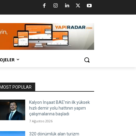
OJELER
MOST POPULAR
Kalyon İnşaat BAE’nin ilk yüksek
hızlı demir yolu hattının yapım
çalışmalarına başladı
7 Ağustos 2026
320 dönümlük alan turizm