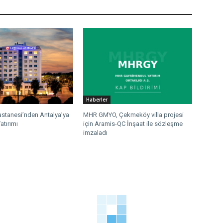
Haberler
stanesi’nden Antalya’ya
MHR GMYO, Çekmeköy villa projesi
atırımı
için Aramis-QC İnşaat ile sözleşme
imzaladı