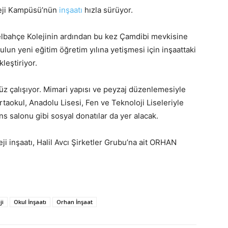
oleji Kampüsü’nün
inşaatı
hızla sürüyor.
lbahçe Kolejinin ardından bu kez Çamdibi mevkisine
lun yeni eğitim öğretim yılına yetişmesi için inşaattaki
leştiriyor.
z çalışıyor. Mimari yapısı ve peyzaj düzenlemesiyle
rtaokul, Anadolu Lisesi, Fen ve Teknoloji Liseleriyle
s salonu gibi sosyal donatılar da yer alacak.
i inşaatı, Halil Avcı Şirketler Grubu’na ait ORHAN
ji
Okul İnşaatı
Orhan İnşaat