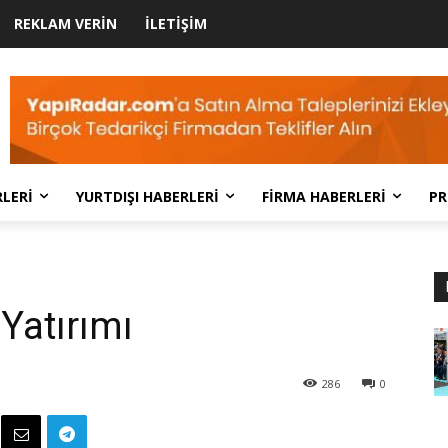
REKLAM VERIN
İLETIŞIM
LERI
YURTDIŞI HABERLERI
FIRMA HABERLERI
PR
 Yatırımı
286
0