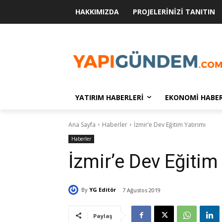
HAKKIMIZDA
PROJELERINIZI TANITIN
YATIRIM HABERLERI
EKONOMI HABER
Ana Sayfa
Haberler
İzmir’e Dev Eğitim Yatırımı
Haberler
İzmir’e Dev Eğitim
By
YG Editör
7 Ağustos 2019
Paylaş