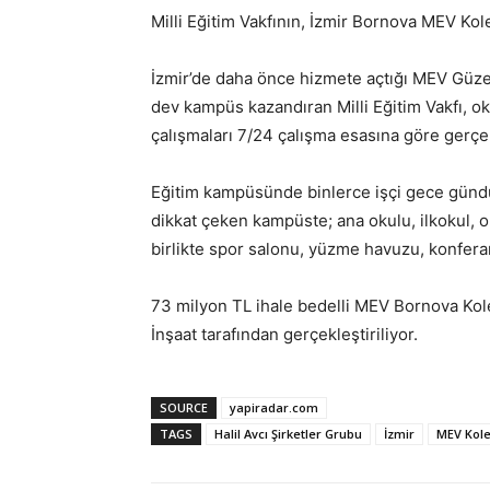
Milli Eğitim Vakfının, İzmir Bornova MEV K
İzmir’de daha önce hizmete açtığı MEV Güze
dev kampüs kazandıran Milli Eğitim Vakfı, oku
çalışmaları 7/24 çalışma esasına göre gerçek
Eğitim kampüsünde binlerce işçi gece gündü
dikkat çeken kampüste; ana okulu, ilkokul, o
birlikte spor salonu, yüzme havuzu, konferan
73 milyon TL ihale bedelli MEV Bornova Kolej
İnşaat tarafından gerçekleştiriliyor.
SOURCE
yapiradar.com
TAGS
Halil Avcı Şirketler Grubu
İzmir
MEV Kole