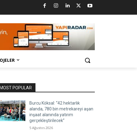
OJELER
MOST POPULAR
Burcu Köksal: “42 hektarlık
alanda, 780 bin metrekareyi aşan
inşaat alanında yatırım
gerçekleştirilecek”
5 Ağustos 2026