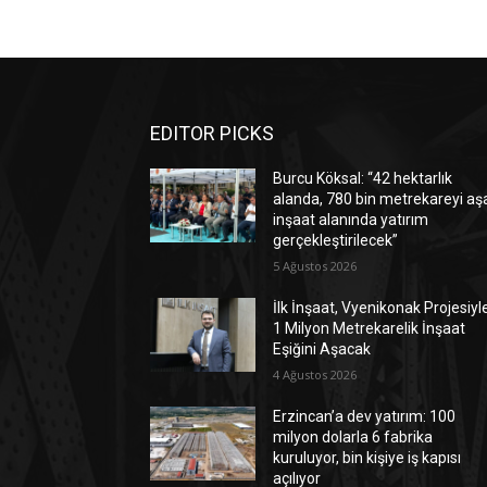
EDITOR PICKS
Burcu Köksal: “42 hektarlık
alanda, 780 bin metrekareyi aş
inşaat alanında yatırım
gerçekleştirilecek”
5 Ağustos 2026
İlk İnşaat, Vyenikonak Projesiyl
1 Milyon Metrekarelik İnşaat
Eşiğini Aşacak
4 Ağustos 2026
Erzincan’a dev yatırım: 100
milyon dolarla 6 fabrika
kuruluyor, bin kişiye iş kapısı
açılıyor