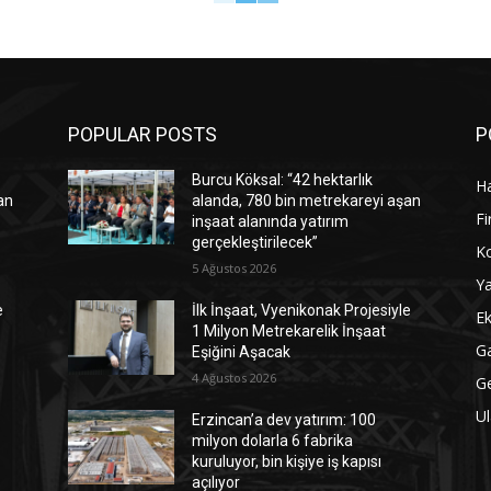
POPULAR POSTS
P
Burcu Köksal: “42 hektarlık
Ha
an
alanda, 780 bin metrekareyi aşan
Fi
inşaat alanında yatırım
gerçekleştirilecek”
Ko
5 Ağustos 2026
Ya
e
İlk İnşaat, Vyenikonak Projesiyle
Ek
1 Milyon Metrekarelik İnşaat
Ga
Eşiğini Aşacak
4 Ağustos 2026
G
Ul
Erzincan’a dev yatırım: 100
milyon dolarla 6 fabrika
kuruluyor, bin kişiye iş kapısı
açılıyor