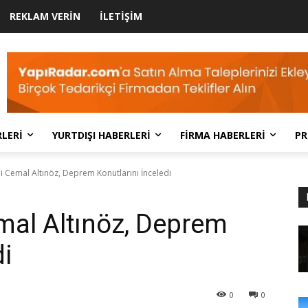
REKLAM VERIN
İLETIŞIM
LERI
YURTDIŞI HABERLERI
FIRMA HABERLERI
PR
 Cemal Altınöz, Deprem Konutlarını İnceledi
al Altınöz, Deprem
di
0
0