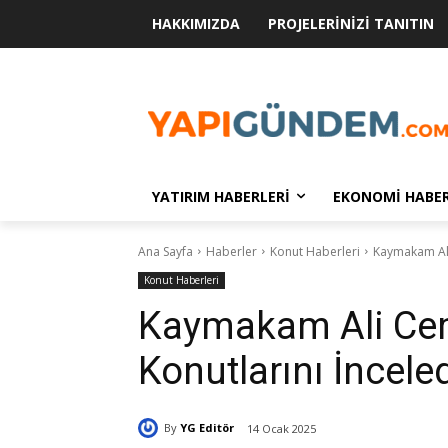
HAKKIMIZDA
PROJELERINIZI TANITIN
YATIRIM HABERLERI
EKONOMI HABER
Ana Sayfa
Haberler
Konut Haberleri
Kaymakam Ali
Konut Haberleri
Kaymakam Ali Cem
Konutlarını İncele
By
YG Editör
14 Ocak 2025