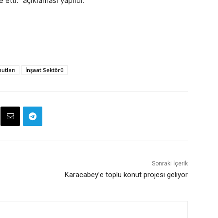
 etti.” açıklaması yapıldı.
utları
İnşaat Sektörü
Sonraki İçerik
Karacabey’e toplu konut projesi geliyor