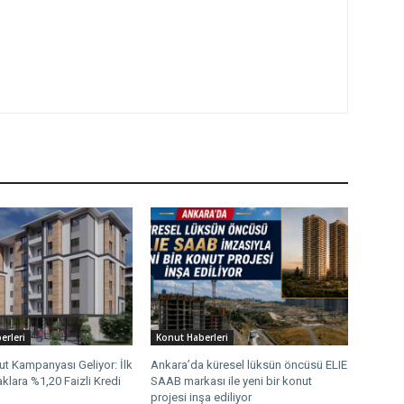
erleri
Konut Haberleri
ut Kampanyası Geliyor: İlk
Ankara’da küresel lüksün öncüsü ELIE
klara %1,20 Faizli Kredi
SAAB markası ile yeni bir konut
projesi inşa ediliyor