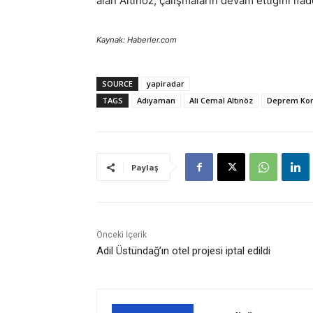
alan Altınöz, çalışmaların devam ettiğini ifade
Kaynak: Haberler.com
SOURCE
yapiradar
TAGS
Adıyaman
Ali Cemal Altınöz
Deprem Kon
Paylaş
Önceki İçerik
Adil Üstündağ’ın otel projesi iptal edildi