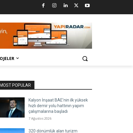
OJELER
MOST POPULAR
Kalyon İnşaat BAE’nin ilk yüksek
hızlı demir yolu hattının yapım
çalışmalarına başladı
7 Ağustos 2026
320 dönümlük alan turizm