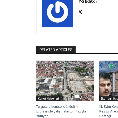
YG Editör
RELATED ARTICLES
Konut Haberleri
Ekonomi Hab
Turgutalp kentsel dönüşüm
İlk Evim Kon
projesinde çalışmalar tüm hızıyla
Kez Ev Alaca
sürüyor
Desteği