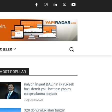
OJELER
MOST POPULAR
Kalyon İnşaat BAE’nin ilk yüksek
hızlı demir yolu hattının yapım
çalışmalarına başladı
7 Ağustos 2026
320 dönümlük alan turizm