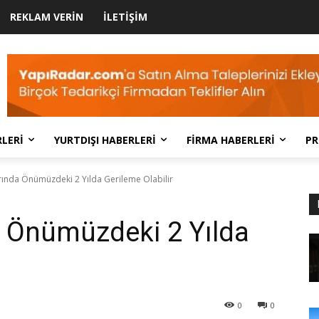
REKLAM VERIN
İLETIŞIM
LERI
YURTDIŞI HABERLERI
FIRMA HABERLERI
PR
arında Önümüzdeki 2 Yılda Gerileme Olabilir
a Önümüzdeki 2 Yılda
0
0