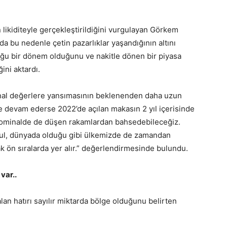
likiditeyle gerçekleştirildiğini vurgulayan Görkem
a bu nedenle çetin pazarlıklar yaşandığının altını
uğu bir dönem olduğunu ve nakitle dönen bir piyasa
ini aktardı.
inal değerlere yansımasının beklenenden daha uzun
e devam ederse 2022’de açılan makasın 2 yıl içerisinde
ominalde de düşen rakamlardan bahsedebileceğiz.
ul, dünyada olduğu gibi ülkemizde de zamandan
ak ön sıralarda yer alır.” değerlendirmesinde bulundu.
var..
lan hatırı sayılır miktarda bölge olduğunu belirten