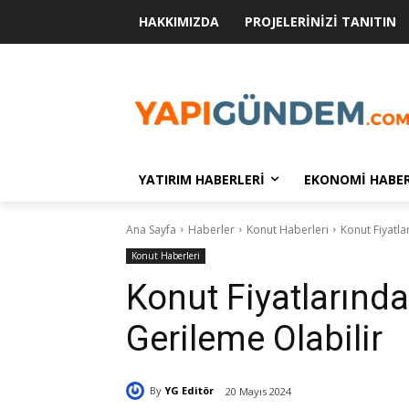
HAKKIMIZDA
PROJELERINIZI TANITIN
YATIRIM HABERLERI
EKONOMI HABER
Ana Sayfa
Haberler
Konut Haberleri
Konut Fiyatl
Konut Haberleri
Konut Fiyatlarınd
Gerileme Olabilir
By
YG Editör
20 Mayıs 2024