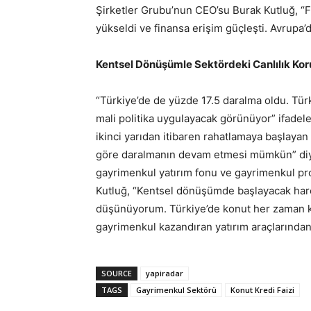
Şirketler Grubu’nun CEO’su Burak Kutluğ, “Fi
yükseldi ve finansa erişim güçleşti. Avrupa’
Kentsel Dönüşümle Sektördeki Canlılık Ko
“Türkiye’de de yüzde 17.5 daralma oldu. Türk
mali politika uygulayacak görünüyor” ifadele
ikinci yarıdan itibaren rahatlamaya başlayan b
göre daralmanın devam etmesi mümkün” diye 
gayrimenkul yatırım fonu ve gayrimenkul pro
Kutluğ, “Kentsel dönüşümde başlayacak hareke
düşünüyorum. Türkiye’de konut her zaman ka
gayrimenkul kazandıran yatırım araçlarından 
SOURCE
yapiradar
TAGS
Gayrimenkul Sektörü
Konut Kredi Faizi