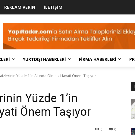
REKLAM VERIN
İLETIŞIM
LERI
YURTDIŞI HABERLERI
FIRMA HABERLERI
PR
aizlerinin Yüzde 1’in Altında Olması Hayati Önem Taşıyor
rinin Yüzde 1’in
yati Önem Taşıyor
0
0