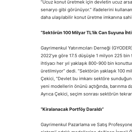
“Ucuz konut üretmek için devletin ucuz ars
senaryo gibi görünüyor.” ifadelerini kullana
daha ulaşılabilir konut üretme imkanına sahip
“Sektörün 100 Milyar TL’lik Can Suyuna İhti
Gayrimenkul Yatırımcıları Derneği (GYODER) 
2022’ye göre 17.5 düşüşle 1 milyon 225 bin 
ihtiyacı her yıl yaklaşık 800-900 bin konutt
üretilmiyor” dedi. “Sektörün yaklaşık 100 mil
Çekici, “Devlet bu imkanı sektöre sunduğund
yeni modellerin önünü açtığında, barınma da 
Ayrıca Çekici, seçim sonrası sektörün tekrar
“Kiralanacak Portföy Daraldı”
Gayrimenkul Pazarlama ve Satış Profes­yonel