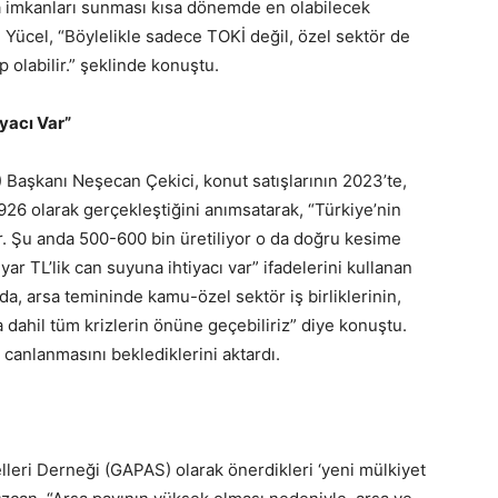
a imkanları sunması kısa dönemde en olabilecek
n Yücel, “Böylelikle sadece TOKİ değil, özel sektör de
 olabilir.” şeklinde konuştu.
yacı Var”
Başkanı Neşecan Çekici, konut satışlarının 2023’te,
926 olarak gerçekleştiğini anımsatarak, “Türkiye’nin
ur. Şu anda 500-600 bin üretiliyor o da doğru kesime
yar TL’lik can suyuna ihtiyacı var” ifadelerini kullanan
a, arsa temininde kamu-özel sektör iş birliklerinin,
dahil tüm krizlerin önüne geçebiliriz” diye konuştu.
 canlanmasını beklediklerini aktardı.
leri Derneği (GAPAS) olarak önerdikleri ‘yeni mülkiyet