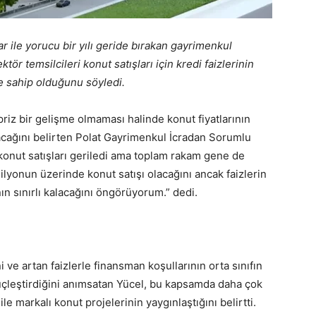
ar ile yorucu bir yılı geride bırakan gayrimenkul
tör temsilcileri konut satışları için kredi faizlerinin
me sahip olduğunu söyledi.
priz bir gelişme olmaması halinde konut fiyatlarının
acağını belirten Polat Gayrimenkul İcradan Sorumlu
konut satışları geriledi ama toplam rakam gene de
lyonun üzerinde konut satışı olacağını ancak faizlerin
ının sınırlı kalacağını öngörüyorum.” dedi.
 ve artan faizlerle finansman koşullarının orta sınıfın
güçleştirdiğini anımsatan Yücel, bu kapsamda daha çok
le markalı konut projelerinin yaygınlaştığını belirtti.