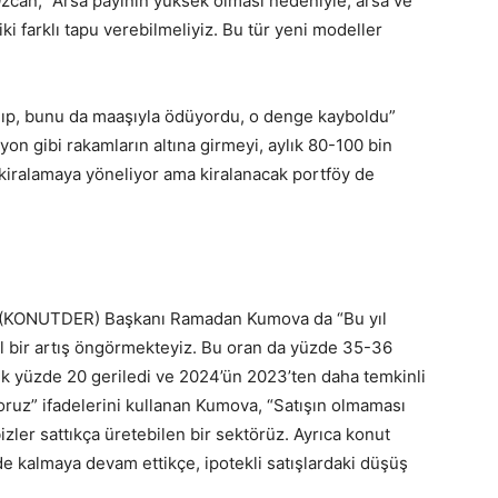
Özcan, “Arsa payının yüksek olması nedeniyle, arsa ve
 iki farklı tapu verebilmeliyiz. Bu tür yeni modeller
 alıp, bunu da maaşıyla ödüyordu, o denge kayboldu”
lyon gibi rakamların altına girmeyi, aylık 80-100 bin
 kiralamaya yöneliyor ama kiralanacak portföy de
neği (KONUTDER) Başkanı Ramadan Kumova da “Bu yıl
el bir artış öngörmekteyiz. Bu oran da yüzde 35-36
şık yüzde 20 geriledi ve 2024’ün 2023’ten daha temkinli
ruz” ifadelerini kullanan Kumova, “Satışın olmaması
ler sattıkça üretebilen bir sektörüz. Ayrıca konut
nde kalmaya devam ettikçe, ipotekli satışlardaki düşüş