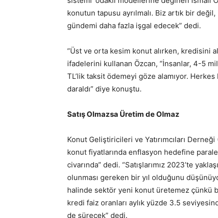
sistemi’ odaklı modellerine değinen İsmail 
konutun tapusu ayrılmalı. Biz artık bir değil,
gündemi daha fazla işgal edecek” dedi.
“Üst ve orta kesim konut alırken, kredisini
ifadelerini kullanan Özcan, “İnsanlar, 4-5 mi
TL’lik taksit ödemeyi göze alamıyor. Herkes
daraldı” diye konuştu.
Satış Olmazsa Üretim de Olmaz
Konut Geliştiricileri ve Yatırımcıları Der
konut fiyatlarında enflasyon hedefine paral
civarında” dedi. “Satışlarımız 2023’te yakla
olunması gereken bir yıl olduğunu düşünüyo
halinde sektör yeni konut üretemez çünkü biz
kredi faiz oranları aylık yüzde 3.5 seviyesi
de sürecek” dedi.