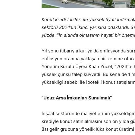
Konut kredi faizleri ile yüksek fiyatlandırmal
sektörü 2024’ün ikinci yarısına odaklandı. Sek
yüzde 1’in altında olmasının hayati bir öne
Yıl sonu itibarıyla kur ya da enflasyonda sür
enflasyon oranına yaklaşan bir zemine otur
Yönetim Kurulu Üyesi Kaan Yücel, “2023’te 
yüksek çünkü talep kuvvetli. Bu sene de 1 mi
yüksekliği sebebi ile ipotekli konut satışlar
“Ucuz Arsa İmkanları Sunulmalı”
İnşaat sektöründe maliyetlerinin yükseldiğini
krediyle konut satın almasını son on yılda 
üst gelir grubuna yönelik lüks konut üretimi i