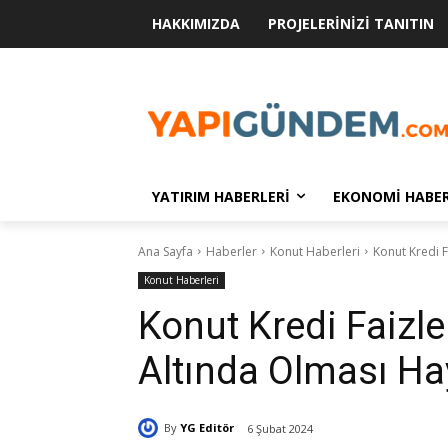
HAKKIMIZDA
PROJELERINIZI TANITIN
YATIRIM HABERLERI
EKONOMI HABER
Ana Sayfa
Haberler
Konut Haberleri
Konut Kredi F
Konut Haberleri
Konut Kredi Faizle
Altında Olması Ha
By
YG Editör
6 Şubat 2024