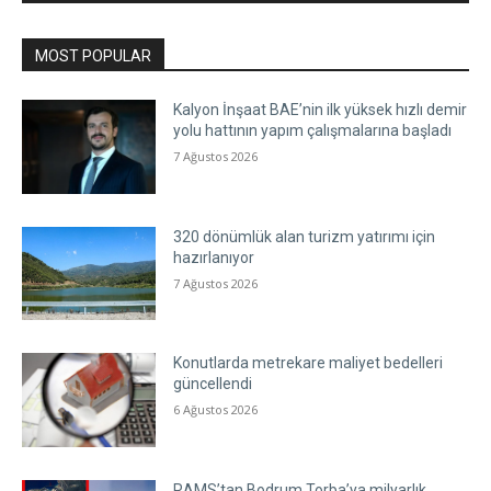
MOST POPULAR
Kalyon İnşaat BAE’nin ilk yüksek hızlı demir
yolu hattının yapım çalışmalarına başladı
7 Ağustos 2026
320 dönümlük alan turizm yatırımı için
hazırlanıyor
7 Ağustos 2026
Konutlarda metrekare maliyet bedelleri
güncellendi
6 Ağustos 2026
RAMS’tan Bodrum Torba’ya milyarlık