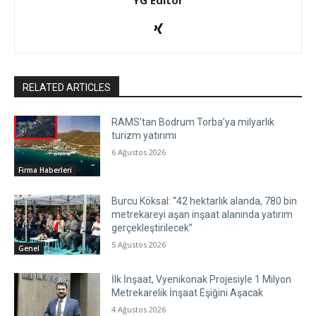
YG Editör
RELATED ARTICLES
RAMS’tan Bodrum Torba’ya milyarlık
turizm yatırımı
6 Ağustos 2026
Firma Haberleri
Burcu Köksal: “42 hektarlık alanda, 780 bin
metrekareyi aşan inşaat alanında yatırım
gerçekleştirilecek”
5 Ağustos 2026
Genel
İlk İnşaat, Vyenikonak Projesiyle 1 Milyon
Metrekarelik İnşaat Eşiğini Aşacak
4 Ağustos 2026