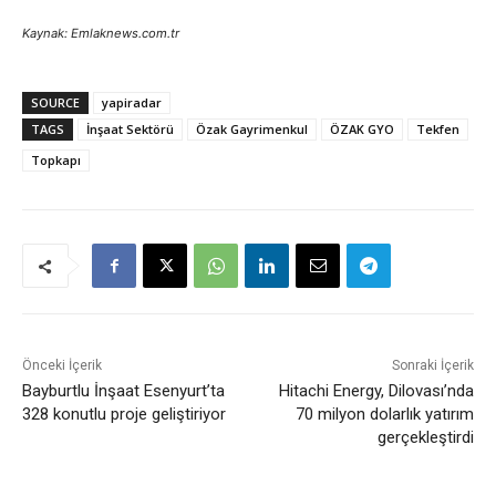
Kaynak: Emlaknews.com.tr
SOURCE
yapiradar
TAGS
İnşaat Sektörü
Özak Gayrimenkul
ÖZAK GYO
Tekfen
Topkapı
Önceki İçerik
Sonraki İçerik
Bayburtlu İnşaat Esenyurt’ta
Hitachi Energy, Dilovası’nda
328 konutlu proje geliştiriyor
70 milyon dolarlık yatırım
gerçekleştirdi