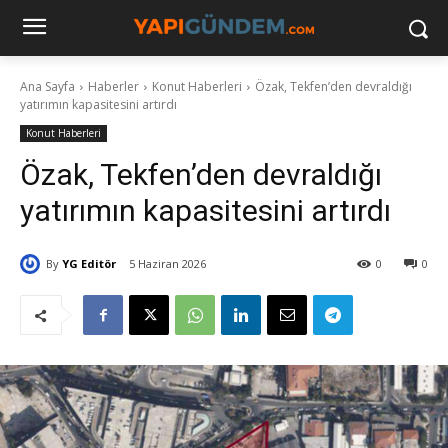
Ana Sayfa
Haberler
Konut Haberleri
Özak, Tekfen’den devraldığı
yatırımın kapasitesini artırdı
Konut Haberleri
Özak, Tekfen’den devraldığı
yatırımın kapasitesini artırdı
By
YG Editör
5 Haziran 2026
0
0