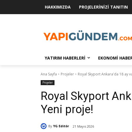
HAKKIMIZDA
PROJELERINIZI TANITIN
YATIRIM HABERLERI
EKONOMI HABER
Ana Sayfa
Projeler
Royal Skyport Ankara'da 18 ay va
Projeler
Royal Skyport Ank
Yeni proje!
By
YG Editör
21 Mayıs 2026