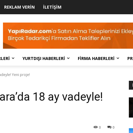
REKLAM VERIN
İLETIŞIM
LERI
YURTDIŞI HABERLERI
FIRMA HABERLERI
PR
deyle! Yeni proje!
ara’da 18 ay vadeyle!
0
0