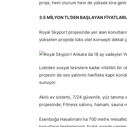
proje, hem oturum hem de yüksek kira getirili
3.5 MİLYON TL’DEN BAŞLAYAN FİYATLAR
Royal Skyport projesinde yer alan konutların s
yükselen projede lüks otel konsepti dikkat ç
Lobiden sosyal tesislere kadar nitelikli bir
projesin de ses yalıtımlı halıfleks kaplı kor
sunuyor.
Akıllı ev sistemi, 7/24 güvenlik, yüz tanım
projesinde; Fitness salonu, hamam, sauna v
Esenboğa Havalimanı’na 700 metre mesafede
konutların teslimlerinin Aralık ayında yapılm