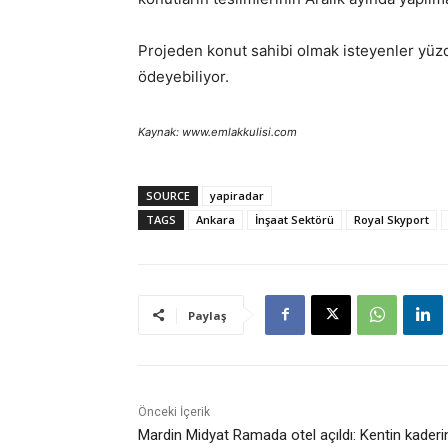
Projeden konut sahibi olmak isteyenler yüzd
ödeyebiliyor.
Kaynak: www.emlakkulisi.com
SOURCE
yapiradar
TAGS
Ankara
İnşaat Sektörü
Royal Skyport
Paylaş
Önceki İçerik
Mardin Midyat Ramada otel açıldı: Kentin kaderi