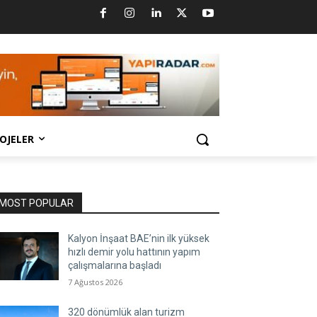
OJELER
MOST POPULAR
Kalyon İnşaat BAE’nin ilk yüksek
hızlı demir yolu hattının yapım
çalışmalarına başladı
7 Ağustos 2026
320 dönümlük alan turizm