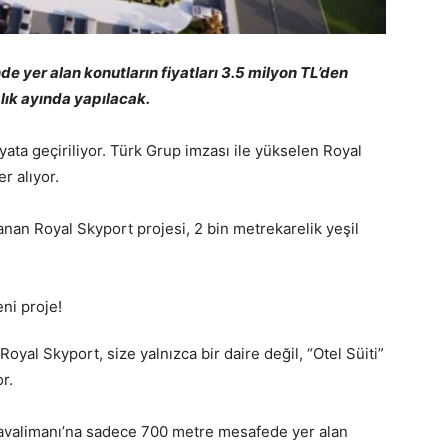
e yer alan konutların fiyatları 3.5 milyon TL’den
alık ayında yapılacak.
ata geçiriliyor. Türk Grup imzası ile yükselen Royal
r alıyor.
anan Royal Skyport projesi, 2 bin metrekarelik yeşil
oyal Skyport, size yalnızca bir daire değil, “Otel Süiti”
or.
avalimanı’na sadece 700 metre mesafede yer alan