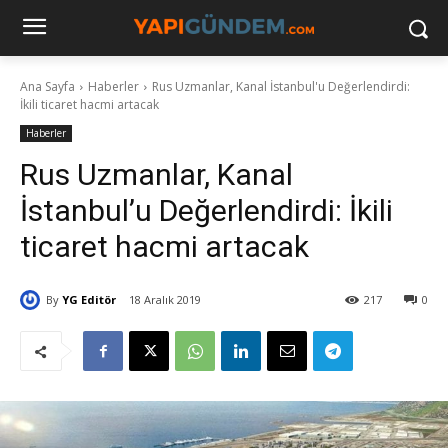
Ana Sayfa
Haberler
Rus Uzmanlar, Kanal İstanbul'u Değerlendirdi:
İkili ticaret hacmi artacak
Haberler
Rus Uzmanlar, Kanal
İstanbul’u Değerlendirdi: İkili
ticaret hacmi artacak
By
YG Editör
18 Aralık 2019
217
0