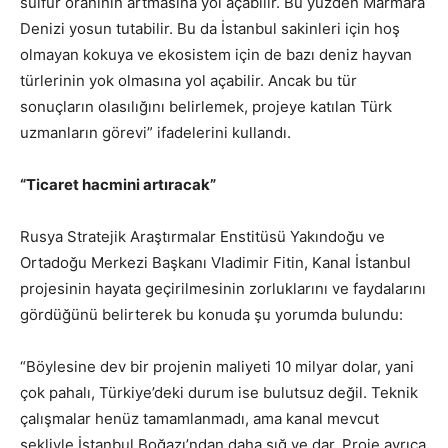
sülfür oranının artmasına yol açabilir. Bu yüzden Marmara
Denizi yosun tutabilir. Bu da İstanbul sakinleri için hoş
olmayan kokuya ve ekosistem için de bazı deniz hayvan
türlerinin yok olmasına yol açabilir. Ancak bu tür
sonuçların olasılığını belirlemek, projeye katılan Türk
uzmanların görevi” ifadelerini kullandı.
“Ticaret hacmini artıracak”
Rusya Stratejik Araştırmalar Enstitüsü Yakındoğu ve
Ortadoğu Merkezi Başkanı Vladimir Fitin, Kanal İstanbul
projesinin hayata geçirilmesinin zorluklarını ve faydalarını
gördüğünü belirterek bu konuda şu yorumda bulundu:
“Böylesine dev bir projenin maliyeti 10 milyar dolar, yani
çok pahalı, Türkiye’deki durum ise bulutsuz değil. Teknik
çalışmalar henüz tamamlanmadı, ama kanal mevcut
şekliyle İstanbul Boğazı’ndan daha sığ ve dar. Proje ayrıca