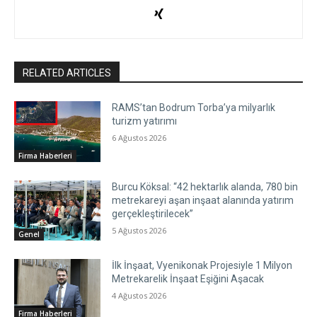
RELATED ARTICLES
RAMS’tan Bodrum Torba’ya milyarlık
turizm yatırımı
6 Ağustos 2026
Firma Haberleri
Burcu Köksal: “42 hektarlık alanda, 780 bin
metrekareyi aşan inşaat alanında yatırım
gerçekleştirilecek”
5 Ağustos 2026
Genel
İlk İnşaat, Vyenikonak Projesiyle 1 Milyon
Metrekarelik İnşaat Eşiğini Aşacak
4 Ağustos 2026
Firma Haberleri