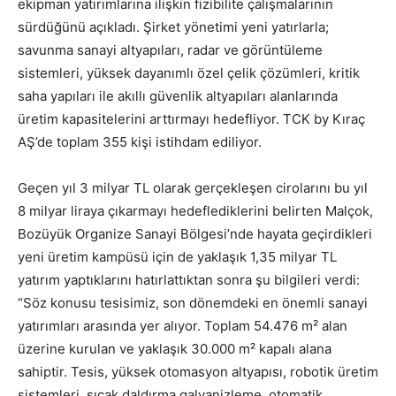
ekipman yatırımlarına ilişkin fizibilite çalışmalarının
sürdüğünü açıkladı. Şirket yönetimi yeni yatırlarla;
savunma sanayi altyapıları, radar ve görüntüleme
sistemleri, yüksek dayanımlı özel çelik çözümleri, kritik
saha yapıları ile akıllı güvenlik altyapıları alanlarında
üretim kapasitelerini arttırmayı hedefliyor. TCK by Kıraç
AŞ’de toplam 355 kişi istihdam ediliyor.
Geçen yıl 3 milyar TL olarak gerçekleşen cirolarını bu yıl
8 milyar liraya çıkarmayı hedeflediklerini belirten Malçok,
Bozüyük Organize Sanayi Bölgesi’nde hayata geçirdikleri
yeni üretim kampüsü için de yaklaşık 1,35 milyar TL
yatırım yaptıklarını hatırlattıktan sonra şu bilgileri verdi:
“Söz konusu tesisimiz, son dönemdeki en önemli sanayi
yatırımları arasında yer alıyor. Toplam 54.476 m² alan
üzerine kurulan ve yaklaşık 30.000 m² kapalı alana
sahiptir. Tesis, yüksek otomasyon altyapısı, robotik üretim
sistemleri, sıcak daldırma galvanizleme, otomatik