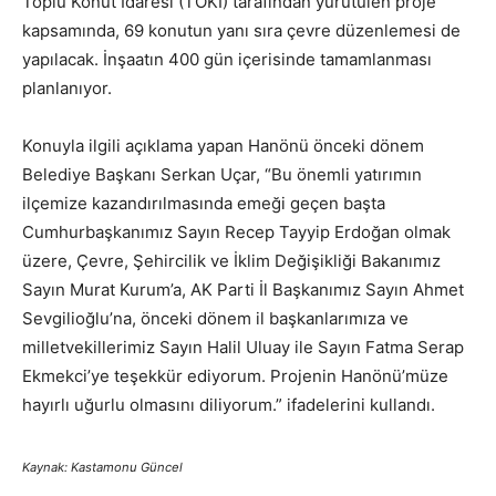
Toplu Konut İdaresi (TOKİ) tarafından yürütülen proje
kapsamında, 69 konutun yanı sıra çevre düzenlemesi de
yapılacak. İnşaatın 400 gün içerisinde tamamlanması
planlanıyor.
Konuyla ilgili açıklama yapan Hanönü önceki dönem
Belediye Başkanı Serkan Uçar, “Bu önemli yatırımın
ilçemize kazandırılmasında emeği geçen başta
Cumhurbaşkanımız Sayın Recep Tayyip Erdoğan olmak
üzere, Çevre, Şehircilik ve İklim Değişikliği Bakanımız
Sayın Murat Kurum’a, AK Parti İl Başkanımız Sayın Ahmet
Sevgilioğlu’na, önceki dönem il başkanlarımıza ve
milletvekillerimiz Sayın Halil Uluay ile Sayın Fatma Serap
Ekmekci’ye teşekkür ediyorum. Projenin Hanönü’müze
hayırlı uğurlu olmasını diliyorum.” ifadelerini kullandı.
Kaynak: Kastamonu Güncel