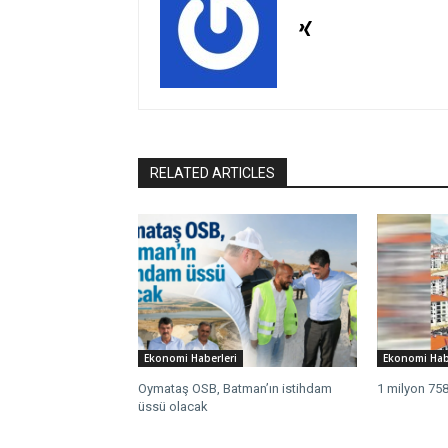
RELATED ARTICLES
Ekonomi Haberleri
Ekonomi Hab
Oymataş OSB, Batman’ın istihdam
1 milyon 758
üssü olacak