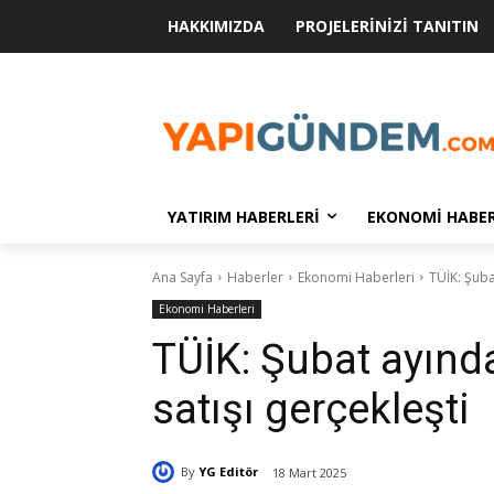
HAKKIMIZDA
PROJELERINIZI TANITIN
YATIRIM HABERLERI
EKONOMI HABER
Ana Sayfa
Haberler
Ekonomi Haberleri
TÜİK: Şuba
Ekonomi Haberleri
TÜİK: Şubat ayınd
satışı gerçekleşti
By
YG Editör
18 Mart 2025