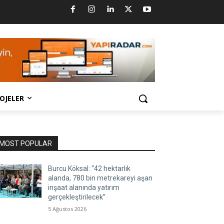
OJELER
MOST POPULAR
Burcu Köksal: “42 hektarlık
alanda, 780 bin metrekareyi aşan
inşaat alanında yatırım
gerçekleştirilecek”
5 Ağustos 2026