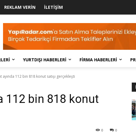
REKLAM VERIN
İLETIŞIM
LERI
YURTDIŞI HABERLERI
FIRMA HABERLERI
PR
t ayında 112 bin 818 konut satışı gerçekleşti
a 112 bin 818 konut
0
0