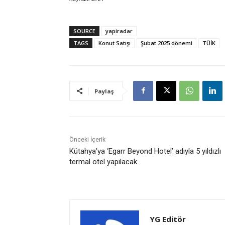
SOURCE
yapiradar
TAGS
Konut Satışı
Şubat 2025 dönemi
TÜİK
Paylaş
Önceki İçerik
Kütahya’ya ‘Egarr Beyond Hotel’ adıyla 5 yıldızlı
termal otel yapılacak
YG Editör